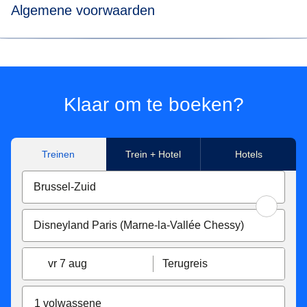
Algemene voorwaarden
*Prijs voor tickets in Eurostar Standard class voor een
enkele reis met Eurostar van/naar Paris Nord, Marne-La-
Vallée Chessy, Paris Charles de Gaulle Airport, Aachen
Hbf, Koeln Hbf, Düsseldorf Hbf, Düsseldorf Airport,
Klaar om te boeken?
Duisburg Hbf, Essen Hbf, Dortmund Hbf. Onder
voorbehoud van beschikbaarheid.
Treinen
Trein + Hotel
Hotels
**Tickets beschikbaar voor reizen in Eurostar Standard,
Eurostar Plus en Eurostar Premier, gemaakt met Eurostar
van/naar Paris Nord, Marne-La-Vallée Chessy, Paris
Charles de Gaulle Airport, Aachen Hbf, Koeln Hbf,
Düsseldorf Hbf, Düsseldorf Airport, Duisburg Hbf, Essen
Hbf, Dortmund Hbf. Afhankelijk van beschikbaarheid.
vr 7 aug
Terugreis
Eurostar Standard en Eurostar Plus tarief tickets zijn:
Inwisselbaar zonder extra kosten tot 7 dagen voor de
1 volwassene