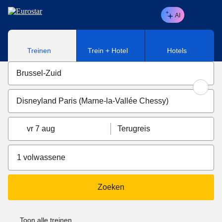
Naar hoofdinhoud
AI
Treinen
Trein + Hotel
Hotels
vr 7 aug
Terugreis
1 volwassene
Zoeken
Toon alle treinen