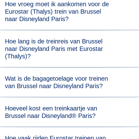
Hoe vroeg moet ik aankomen voor de
Eurostar (Thalys) trein van Brussel
naar Disneyland Paris?
Voor een stressvrije boarding raden we je aan om 20
Hoe lang is de treinreis van Brussel
minuten voor de geplande vertrektijd van je Eurostar
naar Disneyland Paris met Eurostar
(Thalys) trein van Brussel naar Disneyland Paris aanwezig
(Thalys)?
te zijn.
Reizen van Brussel naar Disneyland Paris duurt 1 uur en
Wat is de bagagetoelage voor treinen
30 minuten.
van Brussel naar Disneyland Paris?
Je mag twee stuks bagage meenemen (max. 75 x 53 x 30
Hoeveel kost een treinkaartje van
cm) en één stuk handbagage. Er is geen
Brussel naar Disneyland® Paris?
gewichtsbeperking, maar je moet al je bagage zelf kunnen
dragen en opbergen in onze daarvoor bestemde ruimtes.
Ticketprijzen beginnen vanaf € 35*.
Hoe vaak rijden Eurostar treinen van