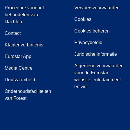
Procedure voor het
Vervoersvoorwaarden
behandelen van
Cookies
(
(
opent in een nieuwe tab
opent een PDF
)
)
klachten
Cookies beheren
Contact
Privacybeleid
Klantenverbintenis
Juridische informatie
Eurostar App
Algemene voorwaarden
(
opent in een nieuwe tab
)
Media Centre
voor de Eurostar
Duurzaamheid
website, entertainment
en wifi
Onderhoudsfaciliteiten
van Forest
(
opent in een nieuwe tab
(
opent in een nieuwe tab
(
)
opent in een nieuwe tab
(
)
opent in een nieuwe tab
(
)
opent in een 
(
)
o