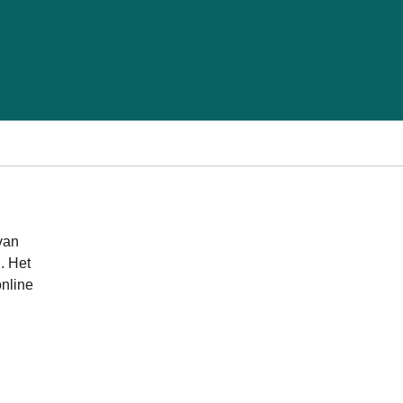
van
. Het
online