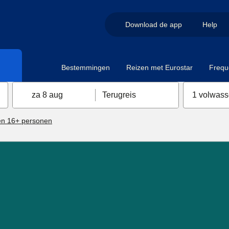
Download de app
Help
Bestemmingen
Reizen met Eurostar
Frequ
za 8 aug
Terugreis
1 volwas
n 16+ personen