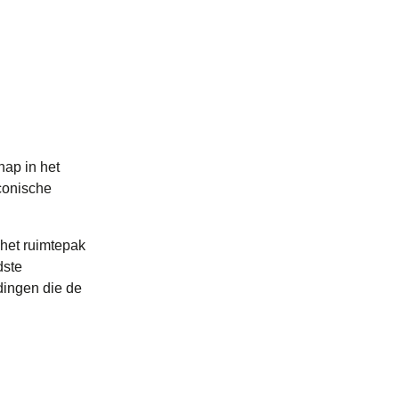
hap in het
conische
 het ruimtepak
dste
dingen die de