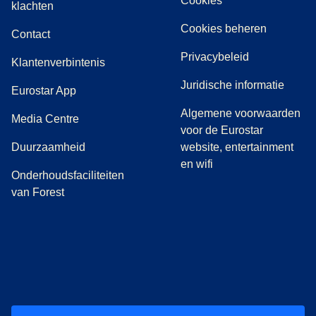
Cookies
(
(
opent in een nieuwe tab
opent een PDF
)
)
klachten
Cookies beheren
Contact
Privacybeleid
Klantenverbintenis
Juridische informatie
Eurostar App
Algemene voorwaarden
(
opent in een nieuwe tab
)
Media Centre
voor de Eurostar
Duurzaamheid
website, entertainment
en wifi
Onderhoudsfaciliteiten
van Forest
(
opent in een nieuwe tab
(
opent in een nieuwe tab
(
)
opent in een nieuwe tab
(
)
opent in een nieuwe tab
(
)
opent in een 
(
)
o