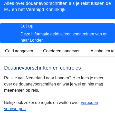
Alles over douanevoorschriften als je reist tussen de
EU en het Verenigd Koninkrijk.
Let op:
Deze informatie geldt alleen voor treinen van en
naar Londen.
Geld aangeven
Goederen aangeven
Alcohol en t
Douanevoorschriften en controles
Reis je van Nederland naar Londen? Hier lees je meer
over de douanevoorschriften en wat je wel en niet mag
meenemen op reis.
Bekijk ook zeker de regels en wetten over
verboden
voorwerpen
.