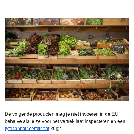
De volgende producten mag je niet invoeren in de EU,
behalve als je ze voor het vertrek laat inspecteren en een
(
opent in een nieuwe tab
)
fytosanitair certificaat
krijgt.