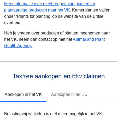
Meer informatie over meebrengen van planten en
(
opent in een nieuwe tab
)
plantaardige producten naar het VK
. Kamerplanten vallen
onder ‘Plants for planting' op de website van de Britse
overheid.
Heb je vragen over producten of planten meenemen naar
het VK, neem dan contact op met het
Animal and Plant
(
opent in een nieuwe tab
)
Health Agency.
Taxfree aankopen en btw claimen
Aankopen in het VK
Aankopen in de EU
Belastingvrij winkelen is niet meer mogelijk in het VK.