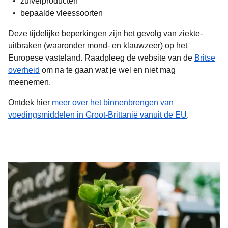
zuivelproducten
bepaalde vleessoorten
Deze tijdelijke beperkingen zijn het gevolg van ziekte-
uitbraken (waaronder mond- en klauwzeer) op het
Europese vasteland. Raadpleeg de website van de
Britse
(
opent in een nieuwe tab
)
overheid
om na te gaan wat je wel en niet mag
meenemen.
Ontdek hier
meer over het binnenbrengen van
(
opent in e
voedingsmiddelen in Groot-Brittanië vanuit de EU
.