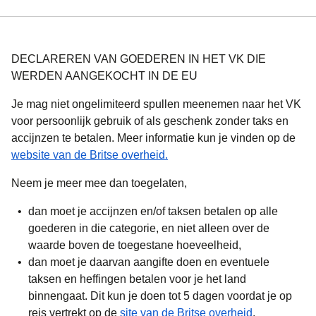
DECLAREREN VAN GOEDEREN IN HET VK DIE
WERDEN AANGEKOCHT IN DE EU
Je mag niet ongelimiteerd spullen meenemen naar het VK
voor persoonlijk gebruik of als geschenk zonder taks en
accijnzen te betalen. Meer informatie kun je vinden op de
(
opent in een nieuwe tab
)
website van de Britse overheid.
Neem je meer mee dan toegelaten,
dan moet je accijnzen en/of taksen betalen op alle
goederen in die categorie, en niet alleen over de
waarde boven de toegestane hoeveelheid,
dan moet je daarvan aangifte doen en eventuele
taksen en heffingen betalen voor je het land
binnengaat. Dit kun je doen tot 5 dagen voordat je op
(
opent in ee
reis vertrekt op de
site van de Britse overheid
.