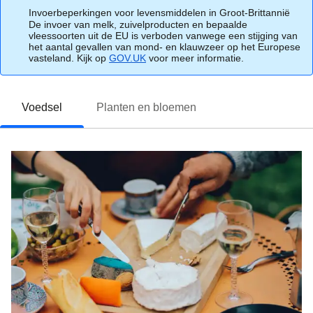
Invoerbeperkingen voor levensmiddelen in Groot-Brittannië
De invoer van melk, zuivelproducten en bepaalde
vleessoorten uit de EU is verboden vanwege een stijging van
het aantal gevallen van mond- en klauwzeer op het Europese
vasteland. Kijk op
GOV.UK
(
voor meer informatie.
opent in een nieuwe tab
)
Voedsel
Planten en bloemen