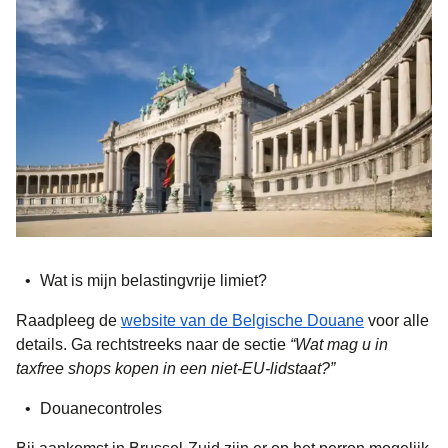
Wat is mijn belastingvrije limiet?
(
opent in e
Raadpleeg de
website van de Belgische Douane
voor alle
details. Ga rechtstreeks naar de sectie
“Wat mag u in
taxfree shops kopen in een niet-EU-lidstaat?”
Douanecontroles