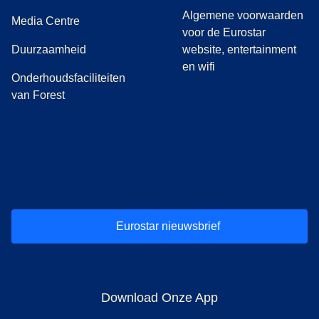
Algemene voorwaarden
(
opent in een nieuwe tab
)
Media Centre
voor de Eurostar
Duurzaamheid
website, entertainment
en wifi
Onderhoudsfaciliteiten
van Forest
(
opent in een nieuwe tab
(
opent in een nieuwe tab
(
)
opent in een nieuwe tab
(
)
opent in een nieuwe tab
(
)
opent in een 
(
)
o
Eurostar nieuwsbrief
Download Onze App