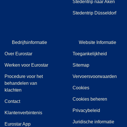
Stedentrip naar Aken
Stedentrip Düsseldorf
Bedrijfsinformatie
Website Informatie
Over Eurostar
Toegankelijkheid
Werken voor Eurostar
Sitemap
Procedure voor het
Vervoersvoorwaarden
behandelen van
Cookies
(
(
opent in een nieuwe tab
opent een PDF
)
)
klachten
Cookies beheren
Contact
Privacybeleid
Klantenverbintenis
Juridische informatie
Eurostar App