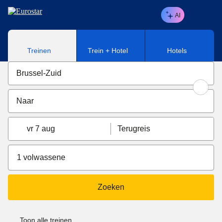
Naar hoofdinhoud
AI
Treinen
Trein + Hotel
Hotels
vr 7 aug
Terugreis
1 volwassene
Zoeken
Toon alle treinen