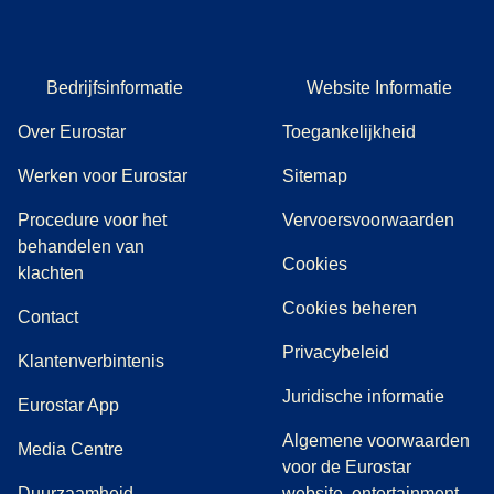
Bedrijfsinformatie
Website Informatie
Over Eurostar
Toegankelijkheid
Werken voor Eurostar
Sitemap
Procedure voor het
Vervoersvoorwaarden
behandelen van
Cookies
(
(
opent in een nieuwe tab
opent een PDF
)
)
klachten
Cookies beheren
Contact
Privacybeleid
Klantenverbintenis
Juridische informatie
Eurostar App
Algemene voorwaarden
(
opent in een nieuwe tab
)
Media Centre
voor de Eurostar
Duurzaamheid
website, entertainment