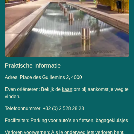
Praktische informatie
Adres: Place des Guillemins 2, 4000
(
(
opent in een nieuwe tab
opent een PDF
)
)
Even oriënteren: Bekijk de
kaart
om bij aankomst je weg te
vinden.
Telefoonnummer: +32 (0) 2 528 28 28
Faciliteiten: Parking voor auto’s en fietsen, bagagekluisjes
Verloren voorwerpen: Als je onderweg iets verloren bent,