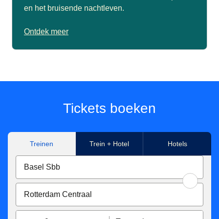
en het bruisende nachtleven.
Ontdek meer
Tickets boeken
Treinen
Trein + Hotel
Hotels