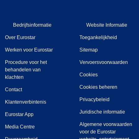
Bedrijfsinformatie
Website Informatie
Over Eurostar
Toegankelijkheid
Werken voor Eurostar
Sitemap
Procedure voor het
Vervoersvoorwaarden
behandelen van
Cookies
(
(
opent in een nieuwe tab
opent een PDF
)
)
klachten
Cookies beheren
Contact
Privacybeleid
Klantenverbintenis
Juridische informatie
Eurostar App
Algemene voorwaarden
(
opent in een nieuwe tab
)
Media Centre
voor de Eurostar