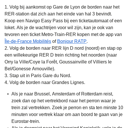
Volg bij aankomst op Gare de Lyon de borden naar het
RER-station dat zich aan het einde van hal 3 bevindt.
Koop een Navigo Easy Pass bij een ticketautomaat of een
loket. Als je de wachtrijen voor wil zijn, kan je ook van
tevoren een ticket Metro-Train-RER kopen met de app van
(
opent in een nieuwe tab
(
opent in een nieuwe
)
Île-de-France Mobilités
of
Bonjour RATP
.
Volg de borden naar RER lijn D nord (noord) en stap op
een willekeurige RER D trein richting het noorden (naar
Orry la Ville/Coye la Forêt, Goussainville of Villiers le
Bel/Gonesse Arnouville).
Stap uit in Paris Gare du Nord.
Volg de borden naar Grandes Lignes.
Als je
naar Brussel, Amsterdam of Rotterdam
reist,
zoek dan op het vertrekbord naar het perron waar je
trein zal vertrekken. Zoek je perron en sta ten minste 10
minuten voor vertrek klaar om aan boord te gaan van je
Eurostar-trein.