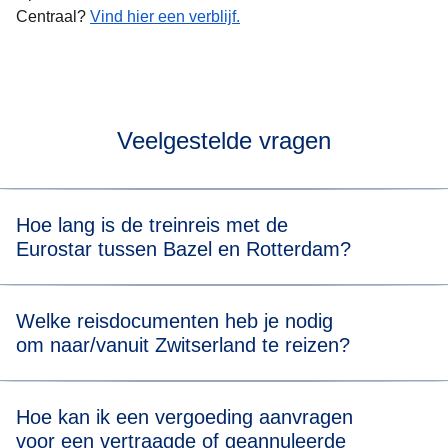
Centraal?
Vind hier een verblijf.
Veelgestelde vragen
Hoe lang is de treinreis met de
Eurostar tussen Bazel en Rotterdam?
In totaal duurt de treinreis van Bazel naar Rotterdam met
Welke reisdocumenten heb je nodig
overstap ongeveer 8 u. Als je de beschikbare tickets
om naar/vanuit Zwitserland te reizen?
bekijkt, zie je ook de reisduur van de trein voor alle
vertrektijden.
Ga voor het Eurostar-deel van je reis naar onze
Hoe kan ik een vergoeding aanvragen
Reisdocumenten-pagina
voor meer informatie.
voor een vertraagde of geannuleerde