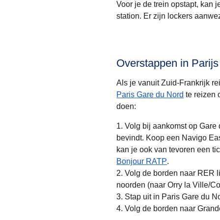
Voor je de trein opstapt, kan
station. Er zijn lockers aanwe
Overstappen in Parij
Als je vanuit Zuid-Frankrijk 
Paris Gare du Nord
te reizen 
doen:
Volg bij aankomst op Gare 
bevindt. Koop een Navigo Easy 
kan je ook van tevoren een t
(
opent in een n
Bonjour RATP
.
Volg de borden naar RER lij
noorden (naar Orry la Ville/Co
Stap uit in Paris Gare du N
Volg de borden naar Grand