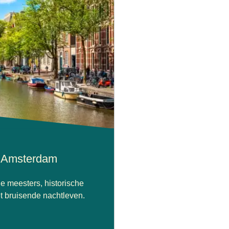
p Amsterdam
e meesters, historische
t bruisende nachtleven.