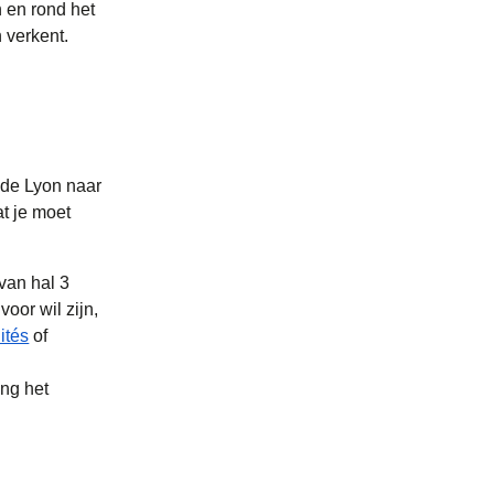
n en rond het
 verkent.
e de Lyon naar
at je moet
van hal 3
oor wil zijn,
(
opent in een nieuwe tab
)
ités
of
ing het
.