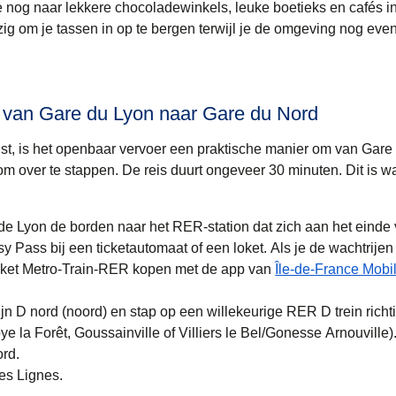
 je nog naar lekkere chocoladewinkels, leuke boetieks en cafés i
zig om je tassen in op te bergen terwijl je de omgeving nog even
s van Gare du Lyon naar Gare du Nord
reist, is het openbaar vervoer een praktische manier om van Gar
om over te stappen. De reis duurt ongeveer
30 minuten
. Dit is w
de Lyon de borden naar het RER-station dat zich aan het einde 
Pass bij een ticketautomaat of een loket. Als je de wachtrijen v
icket Metro-Train-RER kopen met de app van
Île-de-France Mobil
ieuwe tab
)
n D nord (noord) en stap op een willekeurige RER D trein richt
ye la Forêt, Goussainville of Villiers le Bel/Gonesse Arnouville)
ord.
es Lignes.