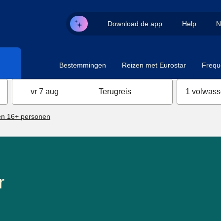
Download de app
Help
N
Bestemmingen
Reizen met Eurostar
Frequ
vr 7 aug
Terugreis
1 volwas
n 16+ personen
r