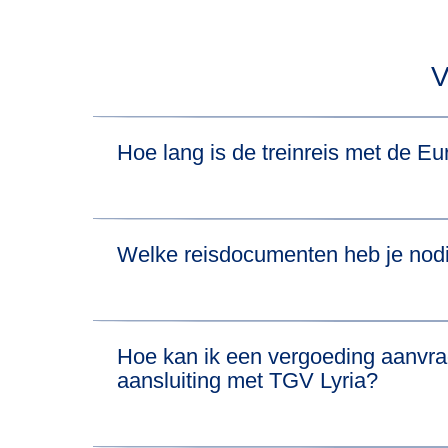
V
Hoe lang is de treinreis met de 
In totaal duurt de treinreis van Bazel naar Ams
Welke reisdocumenten heb je nodi
zie je ook de reisduur van de trein voor alle ver
Ga voor het Eurostar-deel van je reis naar on
Hoe kan ik een vergoeding aanvra
aansluiting met TGV Lyria?
Ga voor het TGV Lyria-deel van je reis naar h