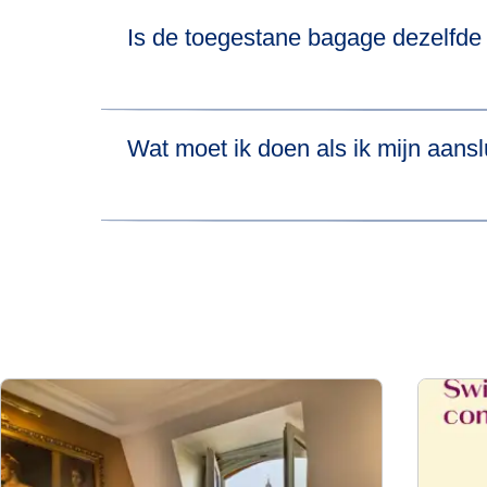
We betalen een vergoeding voor verstoringen t
Is de toegestane bagage dezelfde
Als je aanspraak wilt maken op compensatie v
op.
Meer informatie hierover vind je op de
webpagi
Wat moet ik doen als ik mijn aansl
Als je de aansluitende hogesnelheidstrein mis
Available Train) zonder extra kosten de eerst
over
aansluitingen
voor meer informatie over