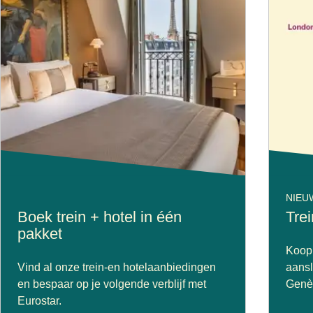
NIEU
Boek trein + hotel in één
Tre
pakket
Koop 
Vind al onze trein-en hotelaanbiedingen
aansl
en bespaar op je volgende verblijf met
Genèv
Eurostar.