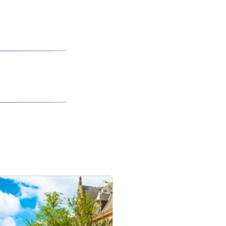
contact met hen
op On The Next
oek onze pagina