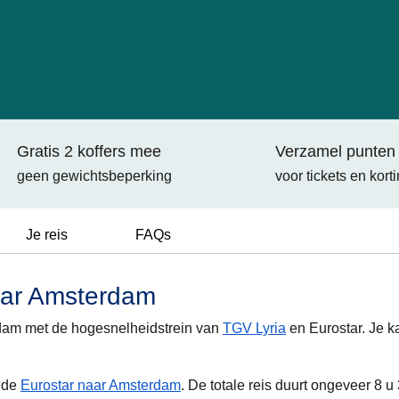
Gratis 2 koffers mee
Verzamel punten
geen gewichtsbeperking
voor tickets en kort
Je reis
FAQs
aar Amsterdam
dam met de hogesnelheidstrein van
TGV Lyria
en Eurostar. Je k
p de
Eurostar naar Amsterdam
. De totale reis duurt ongeveer 8 u