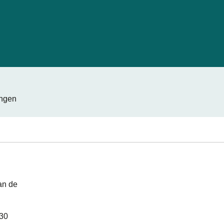
ingen
an de
 30