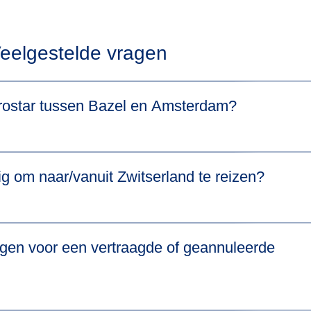
eelgestelde vragen
Eurostar tussen Bazel en Amsterdam?
terdam met overstap ongeveer 8 u 30 min. Als je de beschikbare t
g om naar/vanuit Zwitserland te reizen?
trektijden.
ze
Reisdocumenten-pagina
voor meer informatie.
gen voor een vertraagde of geannuleerde
(
opent in een nieuwe tab
)
un
Identity Papers-pagina
om te zien wat je moet meenemen.