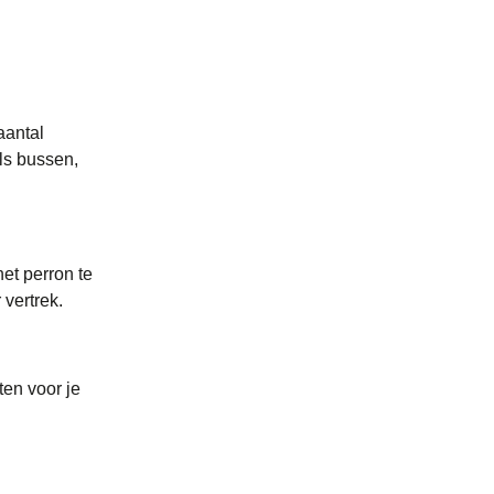
aantal
als bussen,
het perron te
 vertrek.
ten voor je