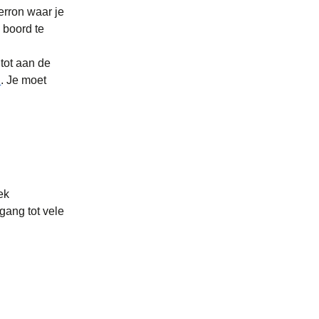
erron waar je
 boord te
 tot aan de
n
. Je moet
ek
egang tot vele