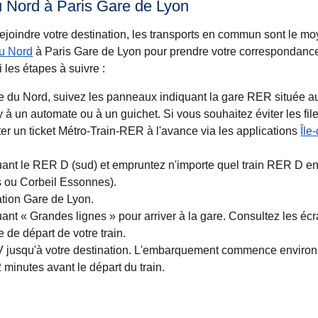
u Nord à Paris Gare de Lyon
joindre votre destination, les transports en commun sont le mo
du Nord
à Paris Gare de Lyon pour prendre votre correspondance.
i les étapes à suivre :
e du Nord, suivez les panneaux indiquant la gare RER située au
 un automate ou à un guichet. Si vous souhaitez éviter les files
r un ticket Métro-Train-RER à l'avance via les applications
Île
let
uvre un nouvel onglet
)
)
ant le RER D (sud) et empruntez n'importe quel train RER D en
 ou Corbeil Essonnes).
tion Gare de Lyon.
nt « Grandes lignes » pour arriver à la gare. Consultez les éc
e de départ de votre train.
V jusqu'à votre destination. L'embarquement commence environ
2 minutes avant le départ du train.