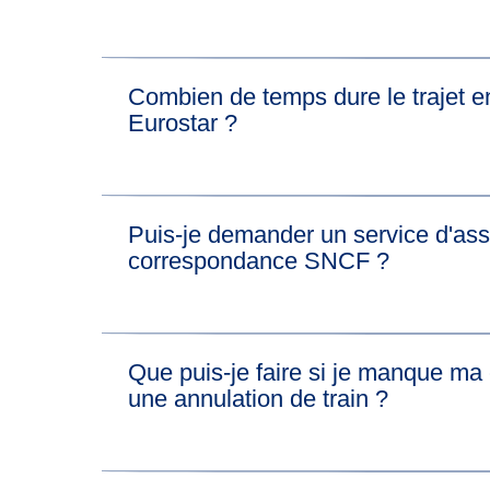
Combien de temps dure le trajet en
Eurostar ?
En général, le trajet en train de de Bruxelles
Puis-je demander un service d'as
billets disponibles, vous pourrez voir la durée
correspondance SNCF ?
Si vous avez besoin d'un service d'assistance
Que puis-je faire si je manque ma
Notre équipe veillera à ce qu'un service d'assi
une annulation de train ?
correspondance.
Attention, il se peut que nous devions modifier
correspondance.
Comme nous faisons partie des programmes H