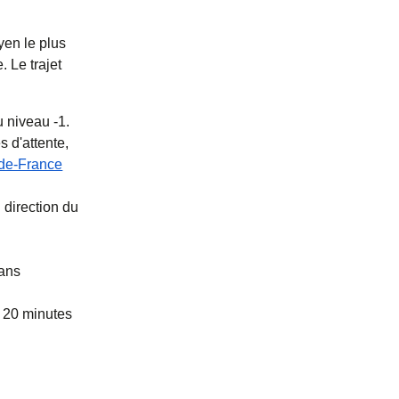
yen le plus
 Le trajet
 niveau -1.
 d'attente,
-de-France
 direction du
rans
 20 minutes