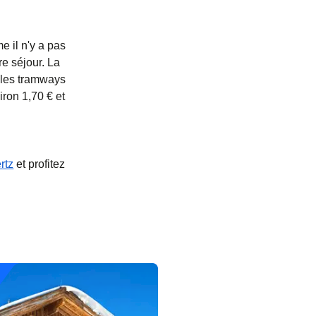
e il n'y a pas
re séjour. La
 les tramways
iron 1,70 € et
rtz
et profitez