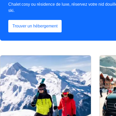
Chalet cosy ou résidence de luxe, réservez votre nid doui
ski.
Trouver un hébergement
(
Ouvre un nouvel onglet
)