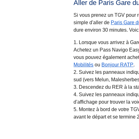
Aller de Paris Gare d
Si vous prenez un TGV pour re
simple d'aller de
Paris Gare 
dure environ
30 minutes
. Voic
Lorsque vous arrivez à Gar
Achetez un Pass Navigo Easy à
vous pouvez également achete
(
Ouvre un nouvel ong
(
O
Mobilités
ou
Bonjour RATP
.
Suivez les panneaux indiqu
sud (vers Melun, Malesherbes
Descendez du RER à la sta
Suivez les panneaux indiqua
d'affichage pour trouver la voi
Montez à bord de votre TG
avant le départ et se termine 