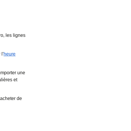
o, les lignes
l'
heure
emporter une
lières et
 acheter de