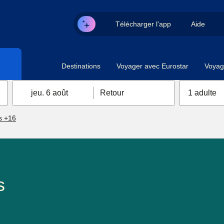
Télécharger l'app
Aide
Destinations
Voyager avec Eurostar
Voyag
jeu. 6 août
Retour
1 adulte
s +16
s