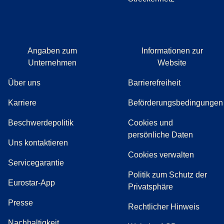
Angaben zum
Informationen zur
Unternehmen
Website
Über uns
Barrierefreiheit
Karriere
Beförderungsbedingungen
(
(
Öffnet einen neuen Tab
öffnet eine PDF
)
)
Beschwerdepolitik
Cookies und
persönliche Daten
(
Öffnet einen neuen Tab
)
Uns kontaktieren
Cookies verwalten
Servicegarantie
Politik zum Schutz der
Eurostar-App
Privatsphäre
(
Öffnet einen neuen Tab
)
Presse
Rechtlicher Hinweis
Nachhaltigkeit