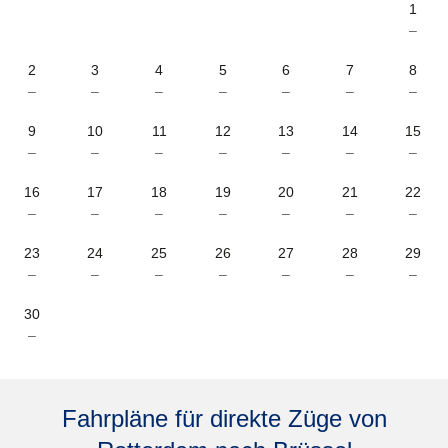
1
–
2
3
4
5
6
7
8
–
–
–
–
–
–
–
9
10
11
12
13
14
15
–
–
–
–
–
–
–
16
17
18
19
20
21
22
–
–
–
–
–
–
–
23
24
25
26
27
28
29
–
–
–
–
–
–
–
30
–
Fahrpläne für direkte Züge von