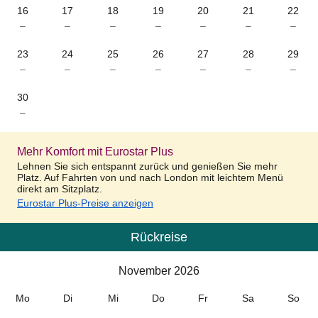
16
17
18
19
20
21
22
–
–
–
–
–
–
–
23
24
25
26
27
28
29
–
–
–
–
–
–
–
30
–
Mehr Komfort mit Eurostar Plus
Lehnen Sie sich entspannt zurück und genießen Sie mehr
Platz. Auf Fahrten von und nach London mit leichtem Menü
direkt am Sitzplatz.
Eurostar Plus-Preise anzeigen
Rückreise
Kalender
-
November 2026
November 2026
Mo
Di
Mi
Do
Fr
Sa
So