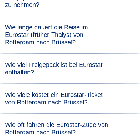
zu nehmen?
Damit Ihre Reise ganz entspannt beginnt, empfehlen wir
Wie lange dauert die Reise im
20 Minuten vor der planmäßigen Abfahrt Ihres Eurostar
Eurostar (früher Thalys) von
(ehemals Thalys)-Zuges von Rotterdam nach Brüssel am
Rotterdam nach Brüssel?
Bahnhof zu sein.
Die Reise von Rotterdam nach Brüssel dauert 1 Std. 10
Wie viel Freigepäck ist bei Eurostar
Min.
enthalten?
Sie können bei Eurostar zwei Gepäckstücke (max. 75 x 53
Wie viele kostet ein Eurostar-Ticket
x 30 cm) und ein Handgepäckstück kostenlos mitnehmen.
von Rotterdam nach Brüssel?
Es gibt keine Gewichtsbeschränkung, allerdings sollten
Sie in der Lage sein, Ihr Gepäck selbst zu tragen und in
den dafür vorgesehenen Bereichen zu verstauen. Für
Unsere Tickets sind bereits ab 29 €* erhältlich.
Wie oft fahren die Eurostar-Züge von
weitere Informationen zum Gepäckbestimmungen
Rotterdam nach Brüssel?
besuchen Sie unsere
Gepäckseite
.