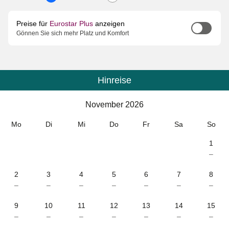
Preise für
Eurostar Plus
anzeigen
Gönnen Sie sich mehr Platz und Komfort
Hinreise
Kalender
-
November 2026
November 2026
Mo
Di
Mi
Do
Fr
Sa
So
1
–
2
3
4
5
6
7
8
–
–
–
–
–
–
–
9
10
11
12
13
14
15
–
–
–
–
–
–
–