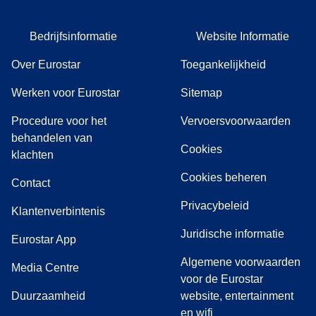
Bedrijfsinformatie
Website Informatie
Over Eurostar
Toegankelijkheid
Werken voor Eurostar
Sitemap
Procedure voor het
Vervoersvoorwaarden
behandelen van
Cookies
(
(
opent in een nieuwe tab
opent een PDF
)
)
klachten
Cookies beheren
Contact
Privacybeleid
Klantenverbintenis
Juridische informatie
Eurostar App
Algemene voorwaarden
(
opent in een nieuwe tab
)
Media Centre
voor de Eurostar
Duurzaamheid
website, entertainment
en wifi