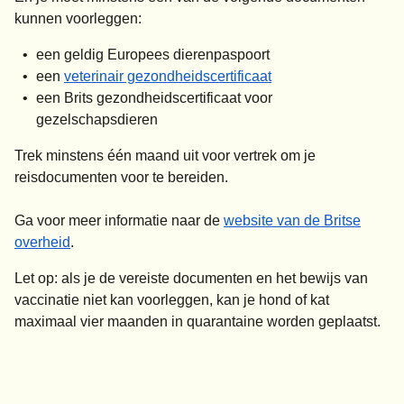
kunnen voorleggen:
een geldig Europees dierenpaspoort
(
opent in een nieuwe
een
veterinair gezondheidscertificaat
een Brits gezondheidscertificaat voor
gezelschapsdieren
Trek minstens één maand uit voor vertrek om je
reisdocumenten voor te bereiden.
Ga voor meer informatie naar de
website van de Britse
(
opent in een nieuwe tab
)
overheid
.
Let op
: als je de vereiste documenten en het bewijs van
vaccinatie niet kan voorleggen, kan je hond of kat
maximaal vier maanden in quarantaine worden geplaatst.