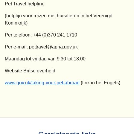
Pet Travel helpline
(hulplijn voor reizen met huisdieren in het Verenigd
Koninkrijk)
Per telefoon: +44 (0)370 241 1710
Per e-mail: pettravel@apha.gov.uk
Maandag tot vrijdag van 9:30 tot 18:00
Website Britse overheid
(
opent in een nieuwe tab
)
www.gov.uk/taking-your-pet-abroad
(link in het Engels)