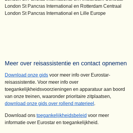
London St Pancras International en Rotterdam Centraal
London St Pancras International en Lille Europe
Meer over reisassistentie en contact opnemen
(
(
opent in een nieuwe tab
opent een PDF
)
)
Download onze gids
voor meer info over Eurostar-
reisassistentie. Voor meer info over
toegankelijkheidsvoorzieningen en apparatuur aan boord
van onze treinen, waaronder prioritaire zitplaatsen,
(
(
opent in een nieu
opent een PDF
)
download onze gids over rollend materieel
.
(
(
opent in een nieuwe 
opent een PDF
)
Download ons
toegankelijkheidsbeleid
voor meer
informatie over Eurostar en toegankelijkheid.