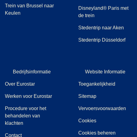
Trein van Brussel naar
Disneyland® Paris met
Keulen
de trein
Stedentrip naar Aken
Stedentrip Düsseldorf
Bedrijfsinformatie
Website Informatie
Over Eurostar
Toegankelijkheid
Werken voor Eurostar
Sitemap
Procedure voor het
Vervoersvoorwaarden
behandelen van
Cookies
(
(
opent in een nieuwe tab
opent een PDF
)
)
klachten
Cookies beheren
Contact