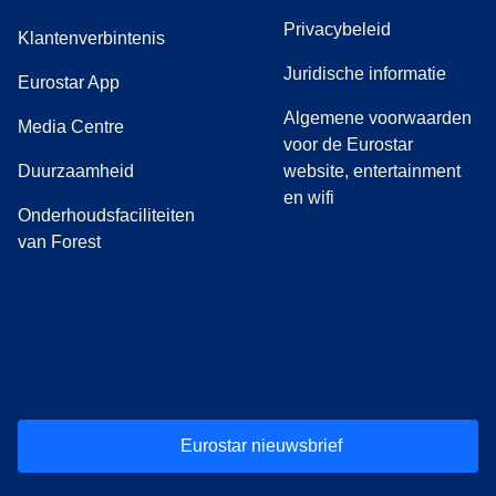
Privacybeleid
Klantenverbintenis
Juridische informatie
Eurostar App
Algemene voorwaarden
(
opent in een nieuwe tab
)
Media Centre
voor de Eurostar
Duurzaamheid
website, entertainment
en wifi
Onderhoudsfaciliteiten
van Forest
(
opent in een nieuwe tab
(
opent in een nieuwe tab
(
)
opent in een nieuwe tab
(
)
opent in een nieuwe tab
(
)
opent in een 
(
)
o
Eurostar nieuwsbrief