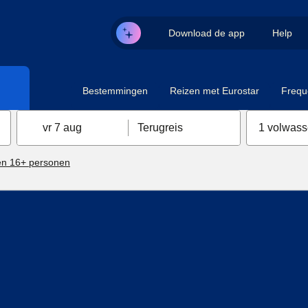
Download de app
Help
Bestemmingen
Reizen met Eurostar
Frequ
vr 7 aug
Terugreis
1 volwas
n 16+ personen