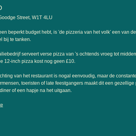
O
Goodge Street, W1T 4LU
 een beperkt budget hebt, is 'de pizzeria van het volk' een van d
 bij te tanken.
iliebedrijf serveert verse pizza van 's ochtends vroeg tot middern
e 12-inch pizza kost nog geen £10.
ichting van het restaurant is nogal eenvoudig, maar de constant
rmensen, toeristen of late feestgangers maakt dit een gezellige
 diner of een hapje na het uitgaan.
te