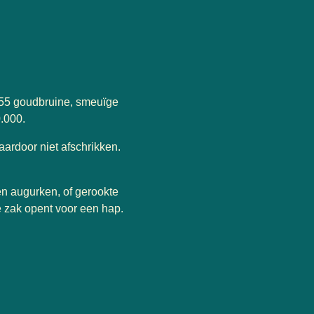
855 goudbruine, smeuïge
.000.
aardoor niet afschrikken.
en augurken, of gerookte
e zak opent voor een hap.