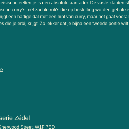
leisische eettentje is een absolute aanrader. De vaste klanten st
tische curry’s met zachte roti's die op bestelling worden gebakke
krijgt een hartige dal met een hint van curry, maar het gaat voor
s die je erbij krijgt. Zo lekker dat je bijna een tweede portie wilt
te
serie Zédel
Sherwood Street, W1F 7ED