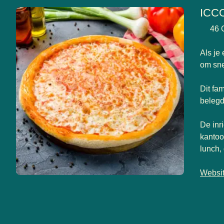
ICC
46 
Als je
om snel
Dit fam
belegd
De inr
kantoo
lunch,
Websi