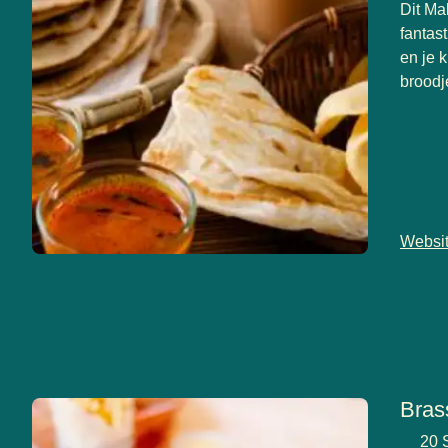
Dit Ma
fantas
en je 
broodje
Websi
Bras
20 