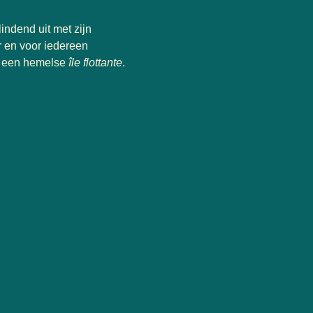
indend uit met zijn
r en voor iedereen
oor een hemelse
île flottante
.