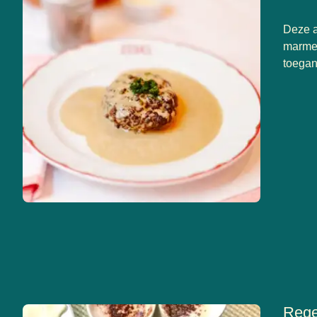
Deze a
marmer
toegank
Rege