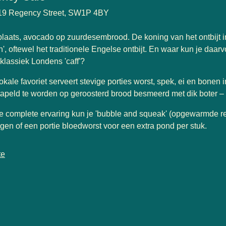
19 Regency Street, SW1P 4BY
laats, avocado op zuurdesembrood. De koning van het ontbijt in 
h', oftewel het traditionele Engelse ontbijt. En waar kun je daa
 klassiek Londens 'caff'?
okale favoriet serveert stevige porties worst, spek, ei en bonen
apeld te worden op geroosterd brood besmeerd met dik boter – 
e complete ervaring kun je 'bubble and squeak' (opgewarmde re
gen of een portie bloedworst voor een extra pond per stuk.
te