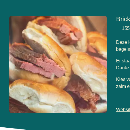
Bric
155
Deze i
bagels
Er sta
Dankzi
Kies v
zalm e
Websi