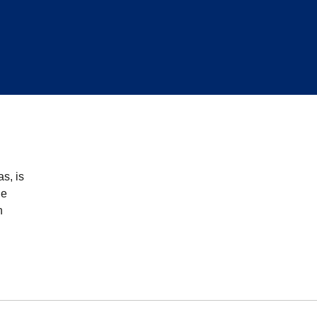
s, is
de
n