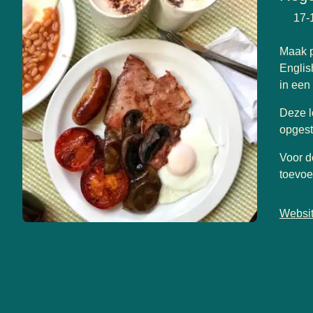
17-
Maak p
Englis
in een
Deze l
opgest
Voor d
toevoe
Websi