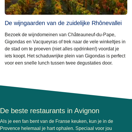
De wijngaarden van de zuidelijke Rhônevallei
Bezoek de wijndomeinen van Châteauneuf-du-Pape,
Gigondas en Vacqueyras of trek naar de vele winkeltjes in
de stad om te proeven (niet alles opdrinken!) voordat je
iets koopt. Het schaduwrijke plein van Gigondas is perfect
voor een snelle lunch tussen twee degustaties door.
De beste restaurants in Avignon
Als je een fan bent van de Franse keuken, kun je in de
Provence helemaal je hart ophalen. Speciaal voor jou