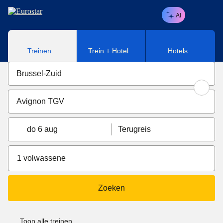
Naar hoofdinhoud
AI
Treinen
Trein + Hotel
Hotels
do 6 aug
Terugreis
1 volwassene
Zoeken
Toon alle treinen