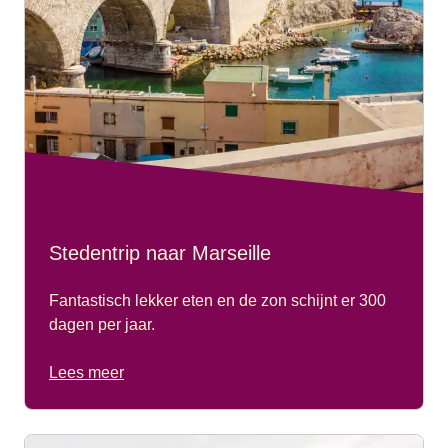
in en steek de rivier over naar Villeneuve-lès-Avignon
waar een indrukwekkend veertiende-eeuws fort op de top
van de heuvel prijkt. ’s Avonds schuif je je voeten onder
tafel in een van de vele gezellige bistro’s en bars die de
stad rijk is. Het perfecte moment om voorbijgangers te
spotten en je smaakpapillen te verwennen met de heerlijke
Provençaalse keuken.
Stedentrip naar Marseille
Fantastisch lekker eten en de zon schijnt er 300
dagen per jaar.
Lees meer