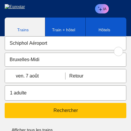
Aller au contenu principal
IA
Trains
Train + hôtel
Hôtels
ven. 7 août
Retour
1 adulte
Rechercher
Afficher tous les trains