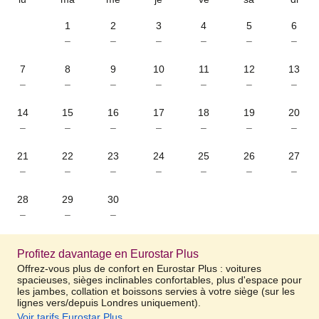
1
2
3
4
5
6
–
–
–
–
–
–
7
8
9
10
11
12
13
–
–
–
–
–
–
–
14
15
16
17
18
19
20
–
–
–
–
–
–
–
21
22
23
24
25
26
27
–
–
–
–
–
–
–
28
29
30
–
–
–
Profitez davantage en Eurostar Plus
Offrez-vous plus de confort en Eurostar Plus : voitures
spacieuses, sièges inclinables confortables, plus d'espace pour
les jambes, collation et boissons servies à votre siège (sur les
lignes vers/depuis Londres uniquement).
Voir tarifs Eurostar Plus