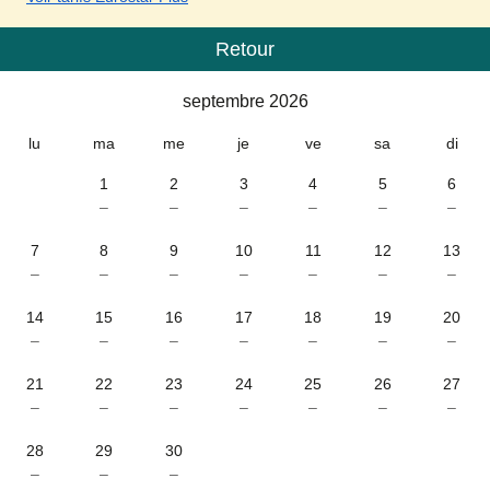
Retour
Calendrier
-
septembre 2026
septembre 2026
lu
ma
me
je
ve
sa
di
1
2
3
4
5
6
–
–
–
–
–
–
7
8
9
10
11
12
13
–
–
–
–
–
–
–
14
15
16
17
18
19
20
–
–
–
–
–
–
–
21
22
23
24
25
26
27
–
–
–
–
–
–
–
28
29
30
–
–
–