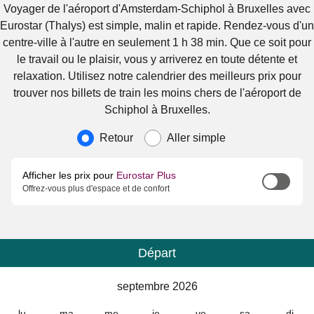
Voyager de l'aéroport d'Amsterdam-Schiphol à Bruxelles avec
Eurostar (Thalys) est simple, malin et rapide. Rendez-vous d'un
centre-ville à l'autre en seulement 1 h 38 min. Que ce soit pour
le travail ou le plaisir, vous y arriverez en toute détente et
relaxation. Utilisez notre calendrier des meilleurs prix pour
trouver nos billets de train les moins chers de l'aéroport de
Schiphol à Bruxelles.
Type de voyage
Retour
Aller simple
Afficher les prix pour
Eurostar Plus
Offrez-vous plus d'espace et de confort
Départ
Calendrier
-
septembre 2026
septembre 2026
lu
ma
me
je
ve
sa
di