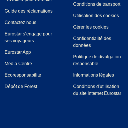
Conditions de transport
(
(
Ouvre un nouvel onglet
ouvre un PDF
)
)
Guide des réclamations
Utilisation des cookies
Contactez nous
Gérer les cookies
Eurostar s’engage pour
Confidentialité des
ses voyageurs
données
Eurostar App
Politique de divulgation
(
Ouvre un nouvel onglet
)
Media Centre
responsable
Ecoresponsabilite
Informations légales
Dépôt de Forest
Conditions d'utilisation
du site internet Eurostar
(
Ouvre un nouvel onglet
(
Ouvre un nouvel onglet
(
)
Ouvre un nouvel onglet
(
)
Ouvre un nouvel onglet
(
)
Ouvre un nouv
(
)
O