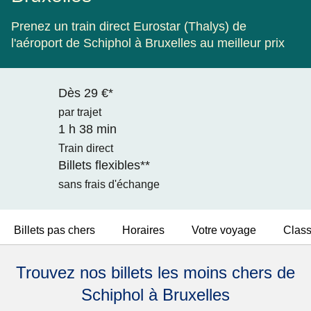
Prenez un train direct Eurostar (Thalys) de
l'aéroport de Schiphol à Bruxelles au meilleur prix
Dès 29 €*
par trajet
1 h 38 min
Train direct
Billets flexibles**
sans frais d'échange
Billets pas chers
Horaires
Votre voyage
Clas
Trouvez nos billets les moins chers de
Schiphol à Bruxelles