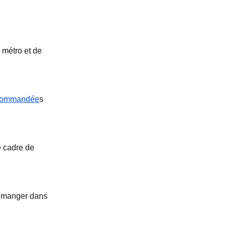
e métro et de
ecommandée
s
e cadre de
et manger dans