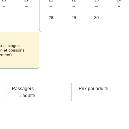
26
27
21
22
23
24
–
–
–
–
–
–
28
29
30
–
–
–
ses, sièges
on et boissons
uement).
Passagers
Prix par adulte
1 adulte