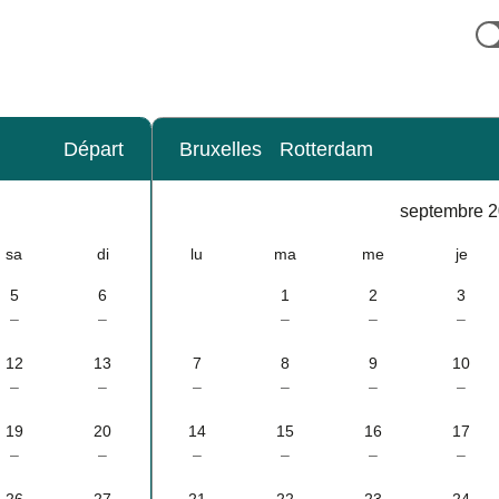
Départ
Bruxelles
Rotterdam
Calendrier
-
septembre 
septembre 2026
sa
di
lu
ma
me
je
5
6
1
2
3
–
–
–
–
–
12
13
7
8
9
10
–
–
–
–
–
–
19
20
14
15
16
17
–
–
–
–
–
–