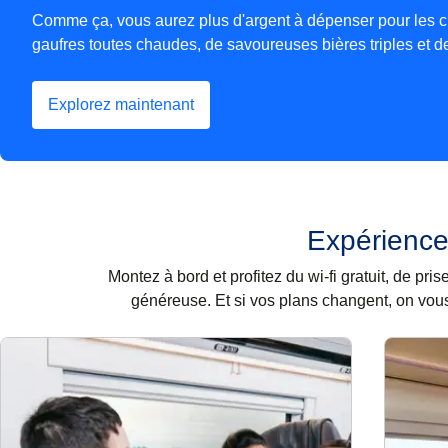
Comme ça, vous aurez plus d'argent à dépenser pour les c
gaufres toutes chaudes, de savoureuses bières triples et d
Explorez maintenant
(
Ouvre un nouvel onglet
)
Expérience
Montez à bord et profitez du wi-fi gratuit, de p
généreuse. Et si vos plans changent, on vous