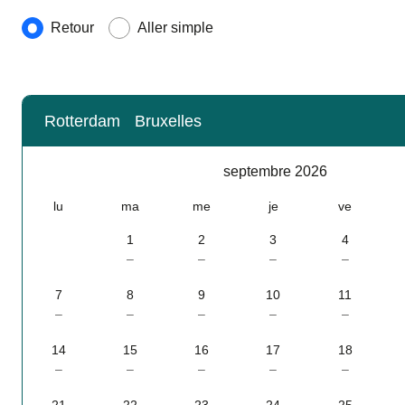
Type de voyage
Retour
Aller simple
Rotterdam
Bruxelles
Calendrier
-
septembre 2026
septembre 2026
lu
ma
me
je
ve
1
2
3
4
–
–
–
–
7
8
9
10
11
–
–
–
–
–
14
15
16
17
18
–
–
–
–
–