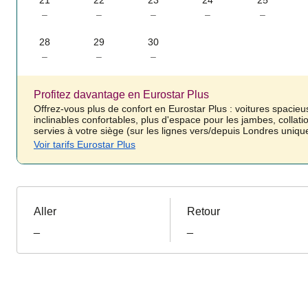
21
22
23
24
25
–
–
–
–
–
28
29
30
–
–
–
Profitez davantage en Eurostar Plus
Offrez-vous plus de confort en Eurostar Plus : voitures spacieu
inclinables confortables, plus d'espace pour les jambes, collati
servies à votre siège (sur les lignes vers/depuis Londres uniq
Voir tarifs Eurostar Plus
Aller
Retour
_
_