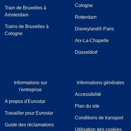
Cologne
Train de Bruxelles à
Amsterdam
Rotterdam
Trains de Bruxelles à
Disneyland® Paris
Cologne
Aix-La-Chapelle
Düsseldorf
Informations sur
Informations générales
l'entreprise
Accessibilité
A propos d'Eurostar
Plan du site
Travailler pour Eurostar
Conditions de transport
(
(
Ouvre un nouvel onglet
ouvre un PDF
)
)
Guide des réclamations
Utilisation des cookies