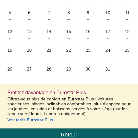
–
–
–
–
5
6
7
8
9
10
11
–
–
–
–
–
–
–
12
13
14
15
16
17
18
–
–
–
–
–
–
–
19
20
21
22
23
24
25
–
–
–
–
–
–
–
26
27
28
29
30
31
–
–
–
–
–
–
Profitez davantage en Eurostar Plus
Offrez-vous plus de confort en Eurostar Plus : voitures
spacieuses, sièges inclinables confortables, plus d'espace pour
les jambes, collation et boissons servies à votre siège (sur les
lignes vers/depuis Londres uniquement).
Voir tarifs Eurostar Plus
Retour