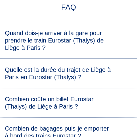
FAQ
Quand dois-je arriver à la gare pour
prendre le train Eurostar (Thalys) de
Liège à Paris ?
Pour embarquer sans stress, nous vous recommandons
Quelle est la durée du trajet de Liège à
d'arriver 20 minutes avant l'heure de départ prévue de
Paris en Eurostar (Thalys) ?
votre train Eurostar (Thalys) de Liège à Paris.
Le trajet de Liège à Paris dure environ 2 h 14 min.
Combien coûte un billet Eurostar
(Thalys) de Liège à Paris ?
Les prix des billets sont à partir de 29 €.
Combien de bagages puis-je emporter
à bord des trains Eurostar ?