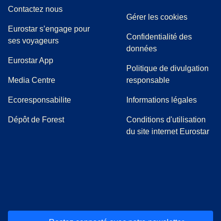
Contactez nous
Gérer les cookies
Eurostar s’engage pour
Confidentialité des
ses voyageurs
données
Eurostar App
Politique de divulgation
(
Ouvre un nouvel onglet
)
Media Centre
responsable
Ecoresponsabilite
Informations légales
Dépôt de Forest
Conditions d'utilisation
du site internet Eurostar
(
Ouvre un nouvel onglet
(
Ouvre un nouvel onglet
(
)
Ouvre un nouvel onglet
(
)
Ouvre un nouvel onglet
(
)
Ouvre un nouv
(
)
O