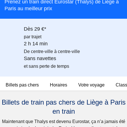
Prenez un train direct Eurostar (Thalys) de Liège à
Paris au meilleur prix
Dès 29 €*
par trajet
2 h 14 min
De centre-ville à centre-ville
Sans navettes
et sans perte de temps
Billets pas chers
Horaires
Votre voyage
Clas
Billets de train pas chers de Liège à Paris
en train
Maintenant que Thalys est devenu Eurostar, ça n’a jamais été