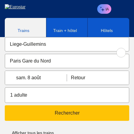
Aller au contenu principal
IA
Trains
Train + hôtel
Hôtels
sam. 8 août
Retour
1 adulte
Rechercher
Afficher tous les trains