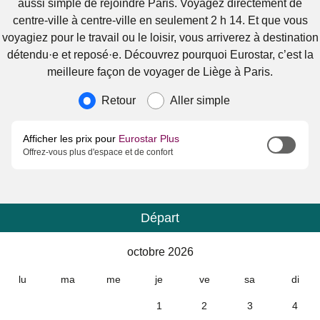
aussi simple de rejoindre Paris. Voyagez directement de
centre-ville à centre-ville en seulement 2 h 14. Et que vous
voyagiez pour le travail ou le loisir, vous arriverez à destination
détendu·e et reposé·e. Découvrez pourquoi Eurostar, c’est la
meilleure façon de voyager de Liège à Paris.
Type de voyage
Retour
Aller simple
Afficher les prix pour
Eurostar Plus
Offrez-vous plus d'espace et de confort
Départ
Calendrier
-
octobre 2026
octobre 2026
lu
ma
me
je
ve
sa
di
1
2
3
4