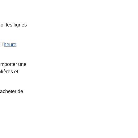
o, les lignes
l'
heure
emporter une
lières et
 acheter de