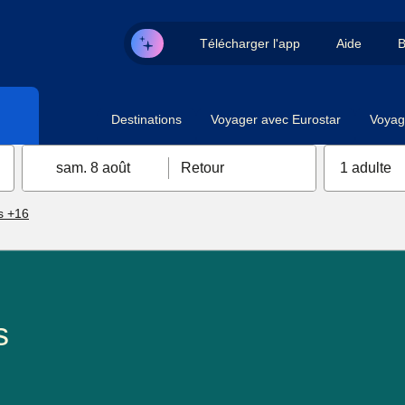
Télécharger l'app
Aide
B
Destinations
Voyager avec Eurostar
Voyag
sam. 8 août
Retour
1 adulte
s +16
s