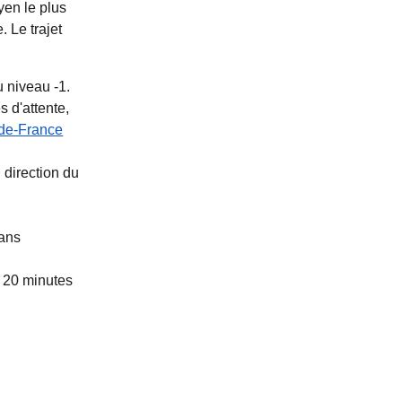
yen le plus
 Le trajet
 niveau -1.
 d'attente,
-de-France
 direction du
rans
 20 minutes