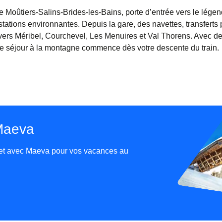
 de Moûtiers-Salins-Brides-les-Bains, porte d’entrée vers le lége
tations environnantes. Depuis la gare, des navettes, transferts p
vers Méribel, Courchevel, Les Menuires et Val Thorens. Avec de
re séjour à la montagne commence dès votre descente du train.
 Maeva
llet avec Maeva pour vos vacances au