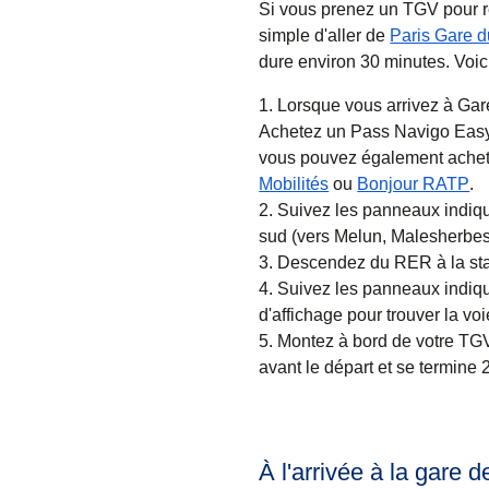
Si vous prenez un TGV pour re
simple d'aller de
Paris Gare 
dure environ
30 minutes
. Voic
Lorsque vous arrivez à Gar
Achetez un Pass Navigo Easy à
vous pouvez également achete
(
Ouvre un nouvel ong
(
O
Mobilités
ou
Bonjour RATP
.
Suivez les panneaux indiqu
sud (vers Melun, Malesherbes
Descendez du RER à la sta
Suivez les panneaux indiqua
d'affichage pour trouver la voi
Montez à bord de votre TG
avant le départ et se termine 
À l'arrivée à la gare 