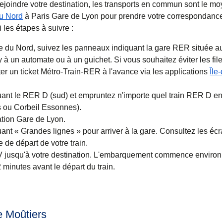
joindre votre destination, les transports en commun sont le mo
du Nord
à Paris Gare de Lyon pour prendre votre correspondance.
i les étapes à suivre :
e du Nord, suivez les panneaux indiquant la gare RER située au
 un automate ou à un guichet. Si vous souhaitez éviter les files
r un ticket Métro-Train-RER à l'avance via les applications
Île
let
uvre un nouvel onglet
)
)
ant le RER D (sud) et empruntez n'importe quel train RER D en
 ou Corbeil Essonnes).
tion Gare de Lyon.
nt « Grandes lignes » pour arriver à la gare. Consultez les éc
e de départ de votre train.
V jusqu'à votre destination. L'embarquement commence environ
2 minutes avant le départ du train.
de Moûtiers