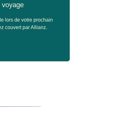
 voyage
le lors de votre prochain
z couvert par Allianz.