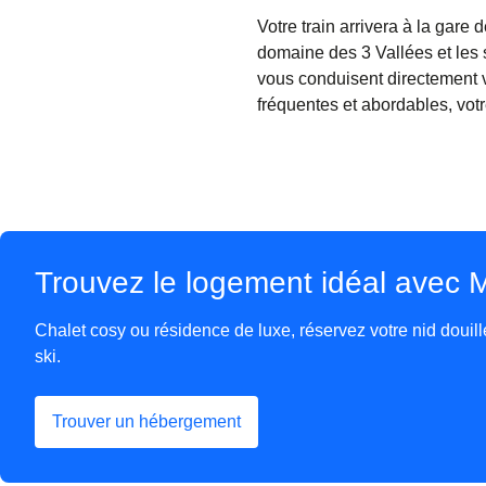
Votre train arrivera à la gare
domaine des 3 Vallées et les s
vous conduisent directement 
fréquentes et abordables, vot
Trouvez le logement idéal avec
Chalet cosy ou résidence de luxe, réservez votre nid doui
ski.
Trouver un hébergement
(
Ouvre un nouvel onglet
)