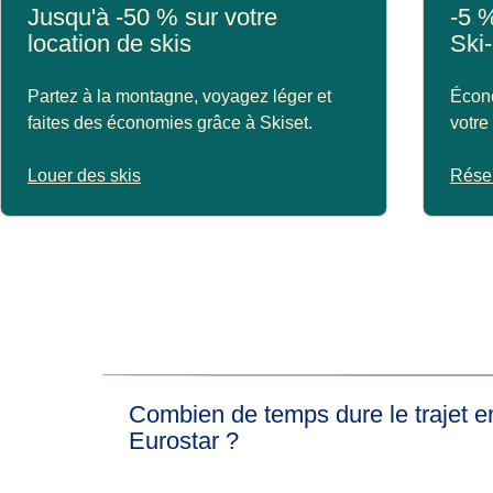
Jusqu'à -50 % sur votre
-5 %
location de skis
Ski-
Partez à la montagne, voyagez léger et
Écono
faites des économies grâce à Skiset.
votre
Louer des skis
Réser
Combien de temps dure le trajet en
Eurostar ?