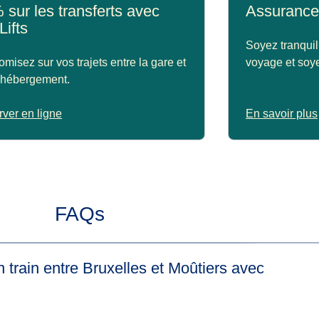
 sur les transferts avec
Assurance
Lifts
Soyez tranquil
misez sur vos trajets entre la gare et
voyage et soye
 hébergement.
ver en ligne
En savoir plus
FAQs
 train entre Bruxelles et Moûtiers avec