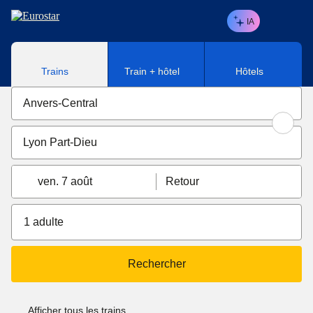
Aller au contenu principal
IA
Trains
Train + hôtel
Hôtels
ven. 7 août
Retour
1 adulte
Rechercher
Afficher tous les trains