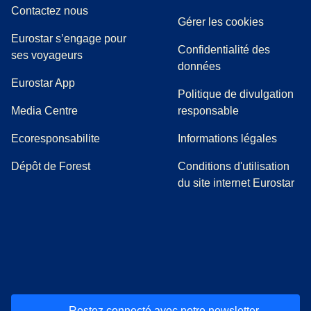
Contactez nous
Gérer les cookies
Eurostar s’engage pour
Confidentialité des
ses voyageurs
données
Eurostar App
Politique de divulgation
(
Ouvre un nouvel onglet
)
Media Centre
responsable
Ecoresponsabilite
Informations légales
Dépôt de Forest
Conditions d'utilisation
du site internet Eurostar
(
Ouvre un nouvel onglet
(
Ouvre un nouvel onglet
(
)
Ouvre un nouvel onglet
(
)
Ouvre un nouvel onglet
(
)
Ouvre un nouv
(
)
O
Restez connecté avec notre newsletter