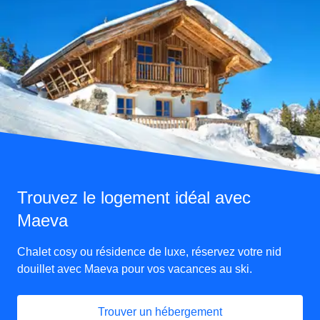
Trouvez le logement idéal avec
Maeva
Chalet cosy ou résidence de luxe, réservez votre nid
douillet avec Maeva pour vos vacances au ski.
Trouver un hébergement
(
Ouvre un nouvel onglet
)