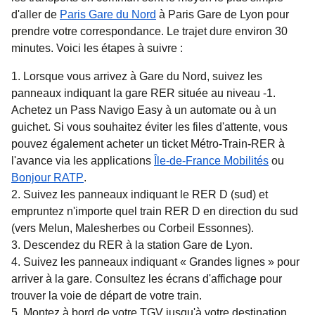
d'aller de
Paris Gare du Nord
à Paris Gare de Lyon pour
prendre votre correspondance. Le trajet dure environ
30
minutes
. Voici les étapes à suivre :
Lorsque vous arrivez à Gare du Nord, suivez les
panneaux indiquant la gare RER située au niveau -1.
Achetez un Pass Navigo Easy à un automate ou à un
guichet. Si vous souhaitez éviter les files d'attente, vous
pouvez également acheter un ticket Métro-Train-RER à
(
Ouvre un
l'avance via les applications
Île-de-France Mobilités
ou
(
Ouvre un nouvel onglet
)
Bonjour RATP
.
Suivez les panneaux indiquant le RER D (sud) et
empruntez n'importe quel train RER D en direction du sud
(vers Melun, Malesherbes ou Corbeil Essonnes).
Descendez du RER à la station Gare de Lyon.
Suivez les panneaux indiquant « Grandes lignes » pour
arriver à la gare. Consultez les écrans d'affichage pour
trouver la voie de départ de votre train.
Montez à bord de votre TGV jusqu'à votre destination.