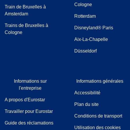
Cologne
Train de Bruxelles à
Amsterdam
Rotterdam
Trains de Bruxelles à
Disneyland® Paris
Cologne
Aix-La-Chapelle
Düsseldorf
Informations sur
Informations générales
l'entreprise
Accessibilité
A propos d'Eurostar
Plan du site
Travailler pour Eurostar
Conditions de transport
(
(
Ouvre un nouvel onglet
ouvre un PDF
)
)
Guide des réclamations
Utilisation des cookies