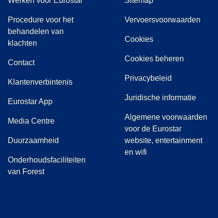
Werken voor Eurostar
Sitemap
Procedure voor het
Vervoersvoorwaarden
behandelen van
Cookies
(
(
opent in een nieuwe tab
opent een PDF
)
)
klachten
Cookies beheren
Contact
Privacybeleid
Klantenverbintenis
Juridische informatie
Eurostar App
Algemene voorwaarden
(
opent in een nieuwe tab
)
Media Centre
voor de Eurostar
Duurzaamheid
website, entertainment
en wifi
Onderhoudsfaciliteiten
van Forest