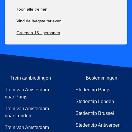
100% terugbetaalbaar zonder extra kosten tot 7 dagen
voor vertrektijd, daarna niet meer terugbetaalbaar.
Toon alle treinen
Tickets voor het Eurostar Premier-tarief zijn:
Vind de laagste tarieven
Inwisselbaar zonder extra kosten tot 1 uur na vertrektijd,
Groepen 16+ personen
daarna niet meer inwisselbaar.
100% terugbetaalbaar tot 1 uur na vertrektijd, daarna niet
meer.
Trein aanbiedingen
Bestemmingen
Trein van Amsterdam
Stedentrip Parijs
naar Parijs
Stedentrip Londen
Trein van Amsterdam
Stedentrip Brussel
naar Londen
Stedentrip Antwerpen
Trein van Amsterdam