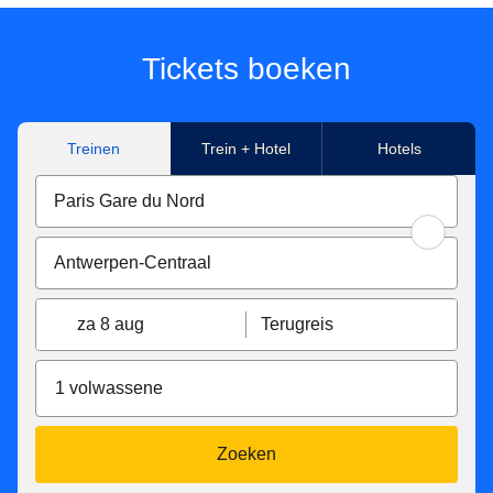
enkele reis met Eurostar van/naar Paris Nord, Marne-La-
Vallée Chessy, Paris Charles de Gaulle Airport, Aachen
Hbf, Koeln Hbf, Düsseldorf Hbf, Düsseldorf Airport,
Tickets boeken
Duisburg Hbf, Essen Hbf, Dortmund Hbf. Onder
voorbehoud van beschikbaarheid.
Treinen
Trein + Hotel
Hotels
**Tickets beschikbaar voor reizen in Eurostar Standard,
Eurostar Plus en Eurostar Premier, gemaakt met Eurostar
van/naar Paris Nord, Marne-La-Vallée Chessy, Paris
Charles de Gaulle Airport, Aachen Hbf, Koeln Hbf,
Düsseldorf Hbf, Düsseldorf Airport, Duisburg Hbf, Essen
Hbf, Dortmund Hbf. Afhankelijk van beschikbaarheid.
za 8 aug
Terugreis
Eurostar Standard en Eurostar Plus tarief tickets zijn:
Inwisselbaar zonder extra kosten tot 7 dagen voor de
1 volwassene
vertrektijd, daarna zijn ze inwisselbaar tegen een
vergoeding van €15 tot de vertrektijd. Ze kunnen niet
worden omgewisseld nadat de trein is vertrokken.
Zoeken