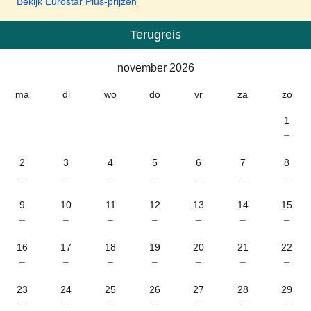
Bekijk Eurostar Plus-prijzen
Terugreis
Kalender
-
november 2026
november 2026
ma
di
wo
do
vr
za
zo
1
–
2
3
4
5
6
7
8
–
–
–
–
–
–
–
9
10
11
12
13
14
15
–
–
–
–
–
–
–
16
17
18
19
20
21
22
–
–
–
–
–
–
–
23
24
25
26
27
28
29
–
–
–
–
–
–
–