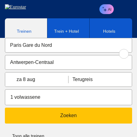
Naar hoofdinhoud
AI
Treinen
Trein + Hotel
Hotels
za 8 aug
Terugreis
1 volwassene
Zoeken
Toon alle treinen