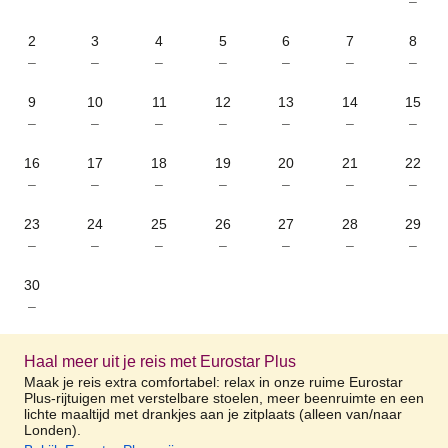
–
2
3
4
5
6
7
8
–
–
–
–
–
–
–
9
10
11
12
13
14
15
–
–
–
–
–
–
–
16
17
18
19
20
21
22
–
–
–
–
–
–
–
23
24
25
26
27
28
29
–
–
–
–
–
–
–
30
–
Haal meer uit je reis met Eurostar Plus
Maak je reis extra comfortabel: relax in onze ruime Eurostar
Plus-rijtuigen met verstelbare stoelen, meer beenruimte en een
lichte maaltijd met drankjes aan je zitplaats (alleen van/naar
Londen).