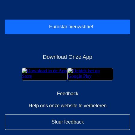
(
opent in een nieuwe tab
(
opent in een nieuwe tab
(
)
opent in een nieuwe tab
(
)
opent in een nieuwe tab
(
)
opent in een 
(
)
o
Eurostar nieuwsbrief
Download Onze App
Feedback
Help ons onze website te verbeteren
Stuur feedback