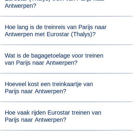
Antwerpen?
Voor een stressvrije boarding raden we je aan om 20
Hoe lang is de treinreis van Parijs naar
minuten voor de geplande vertrektijd van je Eurostar
Antwerpen met Eurostar (Thalys)?
(Thalys) trein van Parijs naar Antwerpen aanwezig te zijn.
Reizen van Parijs naar Antwerpen duurt 2 uur en 2
Wat is de bagagetoelage voor treinen
minuten.
van Parijs naar Antwerpen?
Je mag twee stuks bagage meenemen (max. 75 x 53 x 30
Hoeveel kost een treinkaartje van
cm) en één stuk handbagage. Er is geen
Parijs naar Antwerpen?
gewichtsbeperking, maar je moet al je bagage zelf kunnen
dragen en opbergen in onze daarvoor bestemde ruimtes.
Ticketprijzen beginnen vanaf € 29*.
Hoe vaak rijden Eurostar treinen van
Parijs naar Antwerpen?