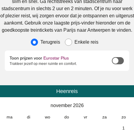
slim en snel. Ga rechtstreeks van stadscentrum naar
stadscentrum in slechts 2 uur en 2 minuten. Of je nu voor werk
of plezier reist, wij zorgen ervoor dat je ontspannen en uitgerust
aankomt. Gebruik onze laagste prijs-vinder hieronder om de
goedkoopste treintickets van Parijs naar Antwerpen te vinden.
Soort reis
Terugreis
Enkele reis
Toon prijzen voor
Eurostar Plus
Trakteer jezelf op meer ruimte en comfort.
Heenreis
Kalender
-
november 2026
november 2026
ma
di
wo
do
vr
za
zo
1