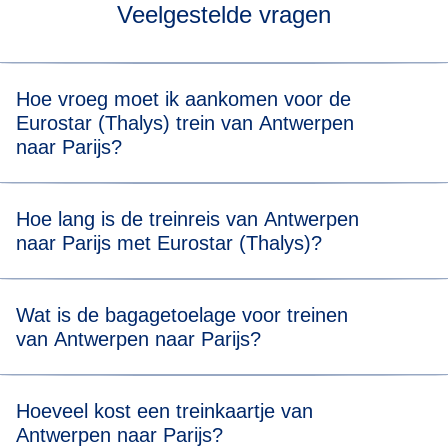
Veelgestelde vragen
Hoe vroeg moet ik aankomen voor de
Eurostar (Thalys) trein van Antwerpen
naar Parijs?
Voor een stressvrije boarding raden we je aan om 20
Hoe lang is de treinreis van Antwerpen
minuten voor de geplande vertrektijd van je Eurostar
naar Parijs met Eurostar (Thalys)?
(Thalys) trein van Antwerpen naar Parijs aanwezig te zijn.
Reizen van Antwerpen naar Parijs duurt 2 uur en 2
Wat is de bagagetoelage voor treinen
minuten.
van Antwerpen naar Parijs?
Je mag twee stuks bagage meenemen (max. 75 x 53 x 30
Hoeveel kost een treinkaartje van
cm) en één stuk handbagage. Er is geen
Antwerpen naar Parijs?
gewichtsbeperking, maar je moet al je bagage zelf kunnen