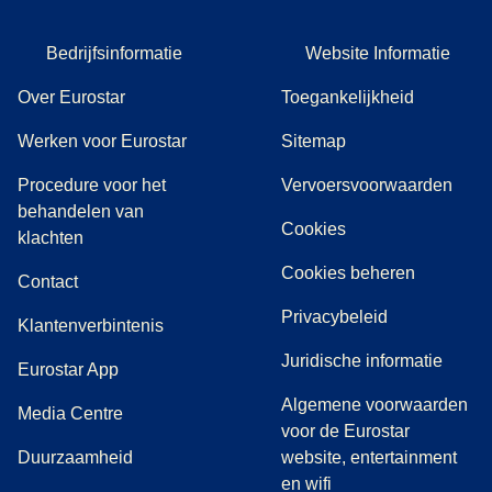
Bedrijfsinformatie
Website Informatie
Over Eurostar
Toegankelijkheid
Werken voor Eurostar
Sitemap
Procedure voor het
Vervoersvoorwaarden
behandelen van
Cookies
(
(
opent in een nieuwe tab
opent een PDF
)
)
klachten
Cookies beheren
Contact
Privacybeleid
Klantenverbintenis
Juridische informatie
Eurostar App
Algemene voorwaarden
(
opent in een nieuwe tab
)
Media Centre
voor de Eurostar
Duurzaamheid
website, entertainment
en wifi