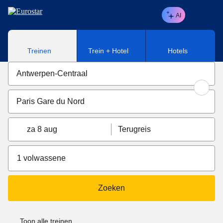
Naar hoofdinhoud
AI
Treinen
Trein + Hotel
Hotels
za 8 aug
Terugreis
1 volwassene
Zoeken
Toon alle treinen