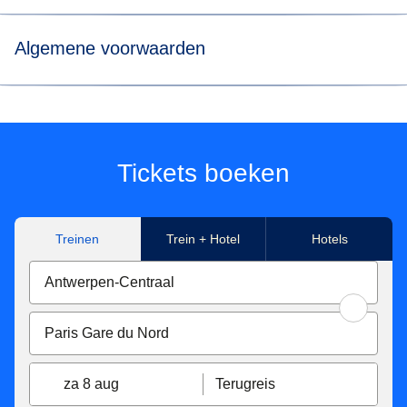
Algemene voorwaarden
*Prijs voor tickets in Eurostar Standard class voor een
enkele reis met Eurostar van/naar Paris Nord, Marne-La-
Vallée Chessy, Paris Charles de Gaulle Airport, Aachen
Hbf, Koeln Hbf, Düsseldorf Hbf, Düsseldorf Airport,
Tickets boeken
Duisburg Hbf, Essen Hbf, Dortmund Hbf. Onder
voorbehoud van beschikbaarheid.
Treinen
Trein + Hotel
Hotels
**Tickets beschikbaar voor reizen in Eurostar Standard,
Eurostar Plus en Eurostar Premier, gemaakt met Eurostar
van/naar Paris Nord, Marne-La-Vallée Chessy, Paris
Charles de Gaulle Airport, Aachen Hbf, Koeln Hbf,
Düsseldorf Hbf, Düsseldorf Airport, Duisburg Hbf, Essen
Hbf, Dortmund Hbf. Afhankelijk van beschikbaarheid.
za 8 aug
Terugreis
Eurostar Standard en Eurostar Plus tarief tickets zijn: