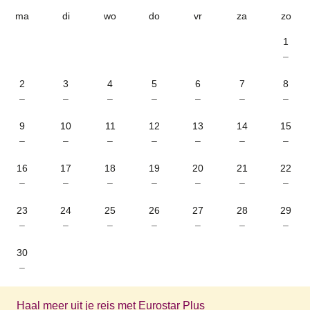
ma
di
wo
do
vr
za
zo
1
–
2
3
4
5
6
7
8
–
–
–
–
–
–
–
9
10
11
12
13
14
15
–
–
–
–
–
–
–
16
17
18
19
20
21
22
–
–
–
–
–
–
–
23
24
25
26
27
28
29
–
–
–
–
–
–
–
30
–
Haal meer uit je reis met Eurostar Plus