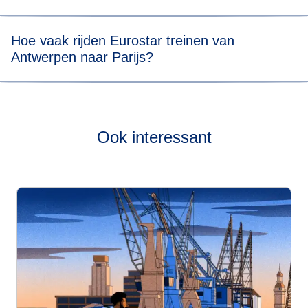
dragen en opbergen in onze daarvoor bestemde ruimtes.
Ticketprijzen beginnen vanaf € 29*.
Hoe vaak rijden Eurostar treinen van
Antwerpen naar Parijs?
Bekijk onze
live dienstregeling
om te zien hoe vaak onze
treinen van Parijs naar Keulen rijden.
Ook interessant