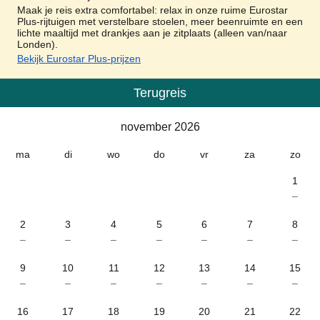
Maak je reis extra comfortabel: relax in onze ruime Eurostar
Plus-rijtuigen met verstelbare stoelen, meer beenruimte en een
lichte maaltijd met drankjes aan je zitplaats (alleen van/naar
Londen).
Bekijk Eurostar Plus-prijzen
Terugreis
Kalender
-
november 2026
november 2026
ma
di
wo
do
vr
za
zo
1
–
2
3
4
5
6
7
8
–
–
–
–
–
–
–
9
10
11
12
13
14
15
–
–
–
–
–
–
–
16
17
18
19
20
21
22