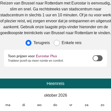
Reizen van Brussel naar Rotterdam met Eurostar is eenvoudig,
slim en snel. Ga rechtstreeks van stadscentrum naar
stadscentrum in slechts 1 uur en 10 minuten. Of je nu voor werk
of plezier reist, wij zorgen ervoor dat je ontspannen en uitgerust
aankomt. Gebruik onze laagste prijs-vinder hieronder om de
goedkoopste treintickets van Brussel naar Rotterdam te vinden.
Soort reis
Terugreis
Enkele reis
Toon prijzen voor
Eurostar Plus
Trakteer jezelf op meer ruimte en comfort.
Heenreis
Kalender
-
oktober 2026
oktober 2026
ma
di
wo
do
vr
za
zo