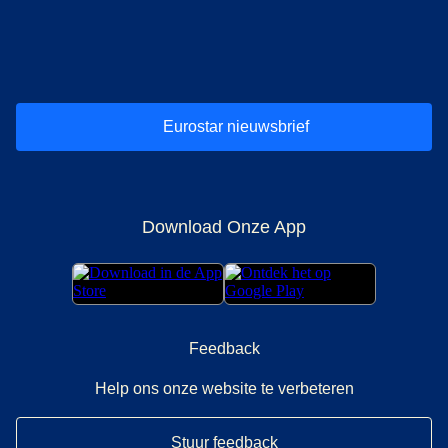
(
opent in een nieuwe tab
(
opent in een nieuwe tab
(
)
opent in een nieuwe tab
(
)
opent in een nieuwe tab
(
)
opent in een 
(
)
o
Eurostar nieuwsbrief
Download Onze App
Feedback
Help ons onze website te verbeteren
Stuur feedback