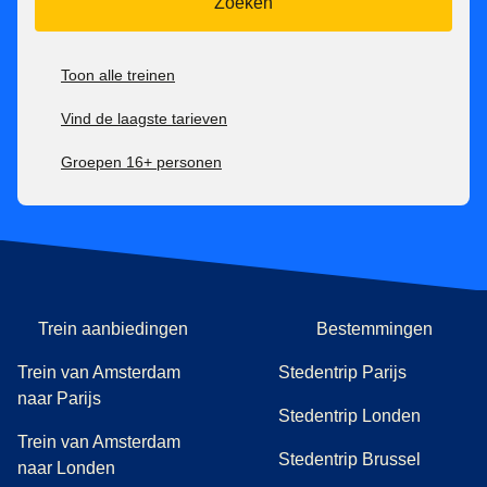
Zoeken
100% terugbetaalbaar zonder extra kosten tot 7 dagen
voor vertrektijd, daarna niet meer terugbetaalbaar.
Toon alle treinen
Tickets voor het Eurostar Premier-tarief zijn:
Vind de laagste tarieven
Inwisselbaar zonder extra kosten tot 1 uur na vertrektijd,
Groepen 16+ personen
daarna niet meer inwisselbaar.
100% terugbetaalbaar tot 1 uur na vertrektijd, daarna niet
meer.
Trein aanbiedingen
Bestemmingen
Trein van Amsterdam
Stedentrip Parijs
naar Parijs
Stedentrip Londen
Trein van Amsterdam
Stedentrip Brussel
naar Londen