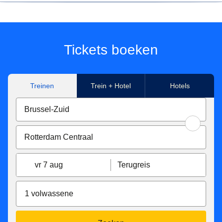
*Prijs voor tickets in Eurostar Standard class voor een
enkele reis met Eurostar van/naar Paris Nord, Marne-La-
Vallée Chessy, Paris Charles de Gaulle Airport, Aachen
Hbf, Koeln Hbf, Düsseldorf Hbf, Düsseldorf Airport,
Tickets boeken
Duisburg Hbf, Essen Hbf, Dortmund Hbf. Onder
voorbehoud van beschikbaarheid.
Treinen
Trein + Hotel
Hotels
**Tickets beschikbaar voor reizen in Eurostar Standard,
Eurostar Plus en Eurostar Premier, gemaakt met Eurostar
van/naar Paris Nord, Marne-La-Vallée Chessy, Paris
Charles de Gaulle Airport, Aachen Hbf, Koeln Hbf,
Düsseldorf Hbf, Düsseldorf Airport, Duisburg Hbf, Essen
Hbf, Dortmund Hbf. Afhankelijk van beschikbaarheid.
vr 7 aug
Terugreis
Eurostar Standard en Eurostar Plus tarief tickets zijn:
Inwisselbaar zonder extra kosten tot 7 dagen voor de
1 volwassene
vertrektijd, daarna zijn ze inwisselbaar tegen een
vergoeding van €15 tot de vertrektijd. Ze kunnen niet
worden omgewisseld nadat de trein is vertrokken.