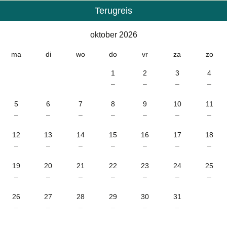
Terugreis
Kalender
-
oktober 2026
oktober 2026
ma
di
wo
do
vr
za
zo
1
2
3
4
–
–
–
–
5
6
7
8
9
10
11
–
–
–
–
–
–
–
12
13
14
15
16
17
18
–
–
–
–
–
–
–
19
20
21
22
23
24
25
–
–
–
–
–
–
–
26
27
28
29
30
31
–
–
–
–
–
–