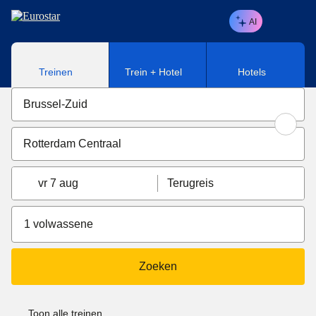
Naar hoofdinhoud
AI
Treinen
Trein + Hotel
Hotels
vr 7 aug
Terugreis
1 volwassene
Zoeken
Toon alle treinen