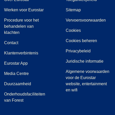
Werken voor Eurostar
Sitemap
Procedure voor het
Vervoersvoorwaarden
behandelen van
Cookies
(
(
opent in een nieuwe tab
opent een PDF
)
)
klachten
Cookies beheren
Contact
Privacybeleid
Klantenverbintenis
Juridische informatie
Eurostar App
Algemene voorwaarden
(
opent in een nieuwe tab
)
Media Centre
voor de Eurostar
Duurzaamheid
website, entertainment
en wifi
Onderhoudsfaciliteiten
van Forest