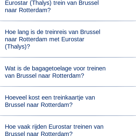
Eurostar (Thalys) trein van Brussel
naar Rotterdam?
Voor een stressvrije boarding raden we je aan om 20
Hoe lang is de treinreis van Brussel
minuten voor de geplande vertrektijd van je Eurostar
naar Rotterdam met Eurostar
(Thalys) trein van Brussel naar Rotterdam aanwezig te
(Thalys)?
zijn.
Reizen van Brussel naar Rotterdam duurt 1 uur en 10
Wat is de bagagetoelage voor treinen
minuten.
van Brussel naar Rotterdam?
Je mag twee stuks bagage meenemen (max. 75 x 53 x 30
Hoeveel kost een treinkaartje van
cm) en één stuk handbagage. Er is geen
Brussel naar Rotterdam?
gewichtsbeperking, maar je moet al je bagage zelf kunnen
dragen en opbergen in onze daarvoor bestemde ruimtes.
Ticketprijzen beginnen vanaf € 29*.
Hoe vaak rijden Eurostar treinen van
Brussel naar Rotterdam?