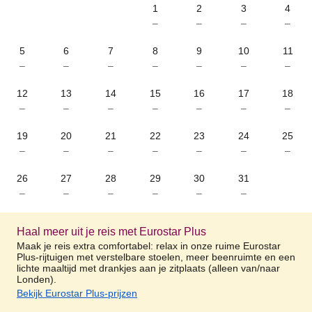
1
2
3
4
–
–
–
–
5
6
7
8
9
10
11
–
–
–
–
–
–
–
12
13
14
15
16
17
18
–
–
–
–
–
–
–
19
20
21
22
23
24
25
–
–
–
–
–
–
–
26
27
28
29
30
31
–
–
–
–
–
–
Haal meer uit je reis met Eurostar Plus
Maak je reis extra comfortabel: relax in onze ruime Eurostar
Plus-rijtuigen met verstelbare stoelen, meer beenruimte en een
lichte maaltijd met drankjes aan je zitplaats (alleen van/naar
Londen).
Bekijk Eurostar Plus-prijzen