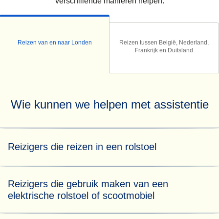
verschillende manieren helpen.
Reizen van en naar Londen
Reizen tussen België, Nederland,
Frankrijk en Duitsland
Wie kunnen we helpen met assistentie
Reizigers die reizen in een rolstoel
Wie kunnen we helpen
Reizigers die gebruik maken van een
elektrische rolstoel of scootmobiel
Als je niet in staat bent om 200 meter zonder hulp te lopen
,
moet je ten minste 24 uur van tevoren een rolstoelplaats
reserveren
Wie kunnen we helpen
voor een rolstoelgebruiker en assistentie bij het