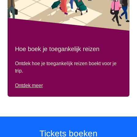
rolstoelgebruiker. Als je extra begeleiders nodig hebt,
neem dan contact op met ons service centre om je wensen
te bespreken en te boeken. ,
Begeleidende tarieven zijn ook beschikbaar voor
begeleiders van niet-rolstoelgebruikers die hulp nodig
Hoe boek je toegankelijk reizen
hebben tijdens hun reis. Neem contact op met ons service
centre om je wensen te bespreken en te reserveren.
Ontdek hoe je toegankelijk reizen boekt voor je
trip.
Als je met kinderen reist, neem dan contact met ons op
zodat we ervoor kunnen zorgen dat jullie waar mogelijk bij
Ontdek meer
elkaar zitten.
Tickets boeken