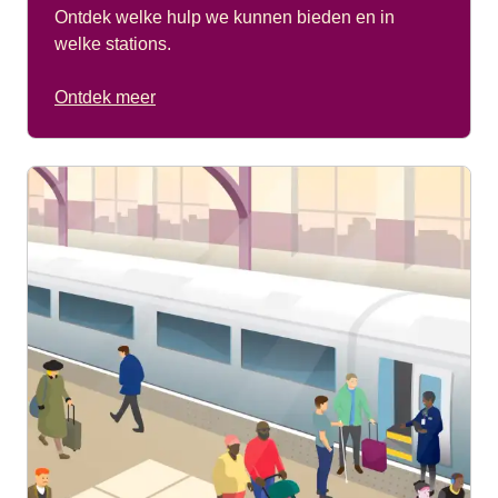
Ontdek welke hulp we kunnen bieden en in
Rolstoeltarieven zijn alleen beschikbaar voor klanten die
welke stations.
hebben gereserveerd en reizen in de daarvoor bestemde
rolstoelplaats. Deze plaats is gereserveerd voor reizigers
Ontdek meer
die hun eigen rolstoel gebruiken en daarin blijven zitten
gedurende de hele reis.
Onze rolstoelplaatsen voor reizen tussen Frankrijk, België,
Nederland en Duitsland zijn in Eurostar Premier, maar je
betaalt de prijs van een Standard-ticket.
Je kunt ook een begeleider(s) meenemen tegen een
gereduceerd tarief. Je begeleider(s) betaalt/betalen een
gereduceerd tarief en zit/ zitten bij je in de trein. Om
hiervoor in aanmerking te komen, moet(en) je
begeleider(s) je de hele reis vergezellen.
Je kunt op eurostar.com één tarief voor een begeleider
boeken in combinatie met een tarief voor een