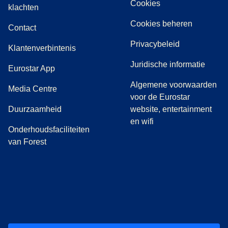
Cookies
(
(
opent in een nieuwe tab
opent een PDF
)
)
klachten
Cookies beheren
Contact
Privacybeleid
Klantenverbintenis
Juridische informatie
Eurostar App
Algemene voorwaarden
(
opent in een nieuwe tab
)
Media Centre
voor de Eurostar
Duurzaamheid
website, entertainment
en wifi
Onderhoudsfaciliteiten
van Forest
(
opent in een nieuwe tab
(
opent in een nieuwe tab
(
)
opent in een nieuwe tab
(
)
opent in een nieuwe tab
(
)
opent in een 
(
)
o