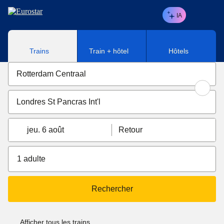
Aller au contenu principal
IA
Trains
Train + hôtel
Hôtels
jeu. 6 août
Retour
1 adulte
Rechercher
Afficher tous les trains