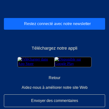
(
Ouvre un nouvel onglet
(
Ouvre un nouvel onglet
(
)
Ouvre un nouvel onglet
(
)
Ouvre un nouvel onglet
(
)
Ouvre un nouv
(
)
O
Restez connecté avec notre newsletter
Téléchargez notre appli
Retour
Aidez-nous à améliorer notre site Web
Envoyer des commentaires