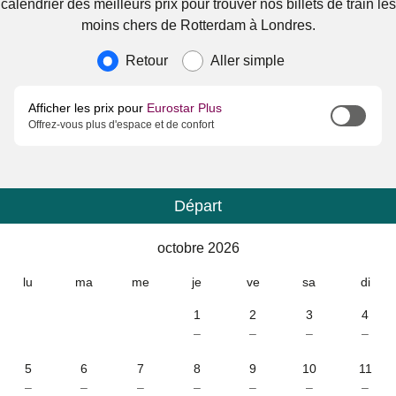
calendrier des meilleurs prix pour trouver nos billets de train les
moins chers de Rotterdam à Londres.
Type de voyage
Retour
Aller simple
Afficher les prix pour
Eurostar Plus
Offrez-vous plus d'espace et de confort
Départ
Calendrier
-
octobre 2026
octobre 2026
lu
ma
me
je
ve
sa
di
1
2
3
4
–
–
–
–
5
6
7
8
9
10
11
–
–
–
–
–
–
–