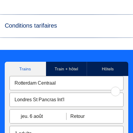
Conditions tarifaires
*
Flexibilité des billets
Les billets Eurostar Standard & Eurostar Plus
sont
échangeables sans frais jusqu’à 1 heure avant l’heure de
départ initiale. Si votre nouveau billet est plus cher, vous
Trains
Train + hôtel
Hôtels
devez payer la différence. S’il est moins cher, vous ne
serez pas remboursé. Les billets échangés moins de 7
jours avant la date de départ deviennent non
remboursables. Votre billet est également remboursable
jusqu'à 7 jours avant le départ moyennant 25 €/£.
Avec
Eurostar Premier
, vos billets sont échangeables ou
remboursables jusqu'à 2 jours après le départ, pour encore
jeu. 6 août
Retour
plus de flexibilité. Si votre nouveau billet est plus cher,
vous devrez payer la différence tarifaire. Si votre nouveau