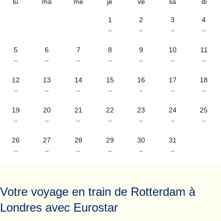
lu
ma
me
je
ve
sa
di
1
2
3
4
–
–
–
–
5
6
7
8
9
10
11
–
–
–
–
–
–
–
12
13
14
15
16
17
18
–
–
–
–
–
–
–
19
20
21
22
23
24
25
–
–
–
–
–
–
–
26
27
28
29
30
31
–
–
–
–
–
–
Votre voyage en train de Rotterdam à
Londres avec Eurostar