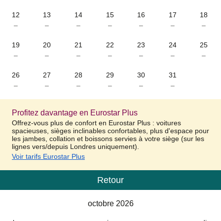
12
13
14
15
16
17
18
–
–
–
–
–
–
–
19
20
21
22
23
24
25
–
–
–
–
–
–
–
26
27
28
29
30
31
–
–
–
–
–
–
Profitez davantage en Eurostar Plus
Offrez-vous plus de confort en Eurostar Plus : voitures
spacieuses, sièges inclinables confortables, plus d'espace pour
les jambes, collation et boissons servies à votre siège (sur les
lignes vers/depuis Londres uniquement).
Voir tarifs Eurostar Plus
Retour
Calendrier
-
octobre 2026
octobre 2026