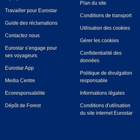
Plan du site
Travailler pour Eurostar
Conditions de transport
(
(
Ouvre un nouvel onglet
ouvre un PDF
)
)
Guide des réclamations
Utilisation des cookies
Contactez nous
Gérer les cookies
Eurostar s’engage pour
Confidentialité des
ses voyageurs
données
Eurostar App
Politique de divulgation
(
Ouvre un nouvel onglet
)
Media Centre
responsable
Ecoresponsabilite
Informations légales
Dépôt de Forest
Conditions d'utilisation
du site internet Eurostar