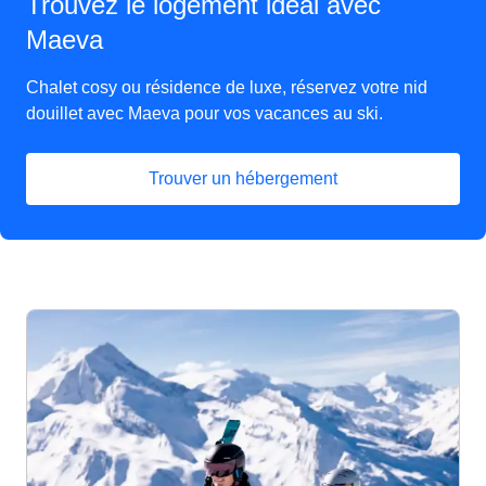
Trouvez le logement idéal avec
Maeva
Chalet cosy ou résidence de luxe, réservez votre nid
douillet avec Maeva pour vos vacances au ski.
Trouver un hébergement
(
Ouvre un nouvel onglet
)