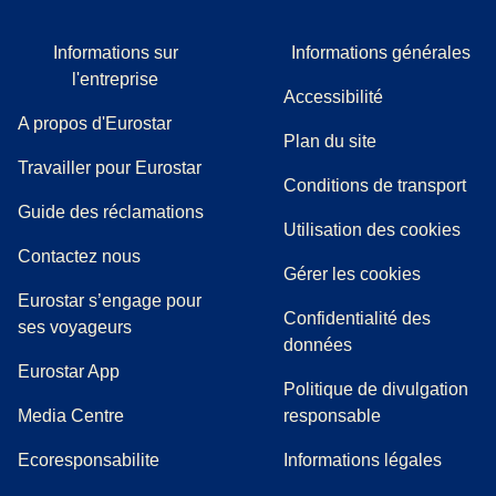
Informations sur
Informations générales
l'entreprise
Accessibilité
A propos d'Eurostar
Plan du site
Travailler pour Eurostar
Conditions de transport
(
(
Ouvre un nouvel onglet
ouvre un PDF
)
)
Guide des réclamations
Utilisation des cookies
Contactez nous
Gérer les cookies
Eurostar s’engage pour
Confidentialité des
ses voyageurs
données
Eurostar App
Politique de divulgation
(
Ouvre un nouvel onglet
)
Media Centre
responsable
Ecoresponsabilite
Informations légales