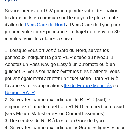
Si vous prenez un TGV pour rejoindre votre destination,
les transports en commun sont le moyen le plus simple
d'aller de
Paris Gare du Nord
à Paris Gare de Lyon pour
prendre votre correspondance. Le trajet dure environ
30
minutes
. Voici les étapes à suivre :
Lorsque vous arrivez à Gare du Nord, suivez les
panneaux indiquant la gare RER située au niveau -1.
Achetez un Pass Navigo Easy à un automate ou à un
guichet. Si vous souhaitez éviter les files d'attente, vous
pouvez également acheter un ticket Métro-Train-RER à
(
Ouvre un
l'avance via les applications
Île-de-France Mobilités
ou
(
Ouvre un nouvel onglet
)
Bonjour RATP
.
Suivez les panneaux indiquant le RER D (sud) et
empruntez n'importe quel train RER D en direction du sud
(vers Melun, Malesherbes ou Corbeil Essonnes).
Descendez du RER à la station Gare de Lyon.
Suivez les panneaux indiquant « Grandes lignes » pour