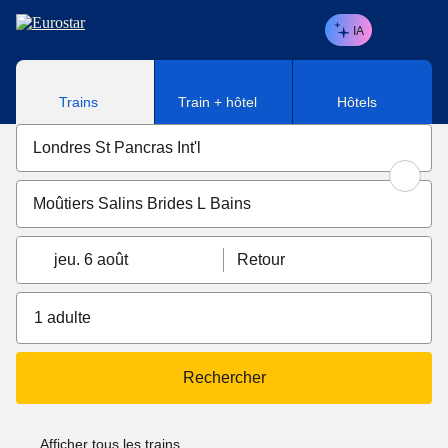
Aller au contenu principal
IA
Trains
Train + hôtel
Hôtels
jeu. 6 août
Retour
1 adulte
Rechercher
Afficher tous les trains