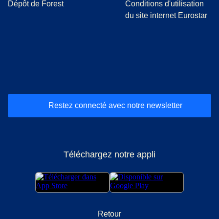
Dépôt de Forest
Conditions d'utilisation
du site internet Eurostar
(
Ouvre un nouvel onglet
(
Ouvre un nouvel onglet
(
)
Ouvre un nouvel onglet
(
)
Ouvre un nouvel onglet
(
)
Ouvre un nouv
(
)
O
Restez connecté avec notre newsletter
Téléchargez notre appli
Retour