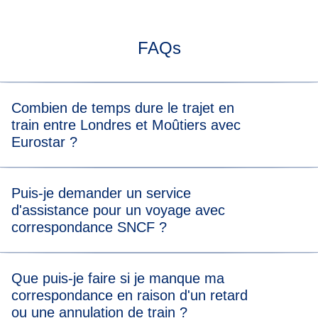
FAQs
Combien de temps dure le trajet en
train entre Londres et Moûtiers avec
Eurostar ?
En général, le trajet en train de Londres à Moûtiers dure
Puis-je demander un service
environ 8 heures. Lorsque vous consultez les billets
d'assistance pour un voyage avec
disponibles, vous pourrez voir la durée du trajet pour
correspondance SNCF ?
chaque heure de départ.
Si vous avez besoin d'un service d'assistance pendant
Que puis-je faire si je manque ma
votre voyage, contactez-nous
au moins 24 heures avant le
correspondance en raison d'un retard
départ
. Notre équipe veillera à ce qu'un service
ou une annulation de train ?
d'assistance soit organisé pour les deux trajets de votre