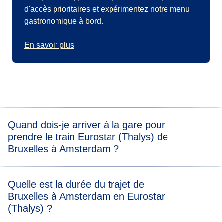
d'accès prioritaires et expérimentez notre menu
gastronomique à bord.
En savoir plus
Quand dois-je arriver à la gare pour
prendre le train Eurostar (Thalys) de
Bruxelles à Amsterdam ?
Pour embarquer sans stress, nous vous recommandons
Quelle est la durée du trajet de
d'arriver 20 minutes avant l'heure de départ prévue de
Bruxelles à Amsterdam en Eurostar
votre train Eurostar (Thalys) de Bruxelles à Amsterdam.
(Thalys) ?