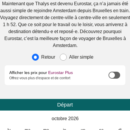
Maintenant que Thalys est devenu Eurostar, ça n’a jamais été
aussi simple de rejoindre Amsterdam depuis Bruxelles en train.
Voyagez directement de centre-ville à centre-ville en seulement
1 h 52. Que ce soit pour le travail ou le loisir, vous arriverez à
destination détendu·e et reposé·e. Découvrez pourquoi
Eurostar, c’est la meilleure façon de voyager de Bruxelles à
Amsterdam.
Type de voyage
Retour
Aller simple
Afficher les prix pour
Eurostar Plus
Offrez-vous plus d'espace et de confort
Départ
Calendrier
-
octobre 2026
octobre 2026
lu
ma
me
je
ve
sa
di