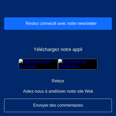
(
Ouvre un nouvel onglet
(
Ouvre un nouvel onglet
(
)
Ouvre un nouvel onglet
(
)
Ouvre un nouvel onglet
(
)
Ouvre un nouv
(
)
O
Restez connecté avec notre newsletter
Téléchargez notre appli
Retour
Aidez-nous à améliorer notre site Web
Envoyer des commentaires