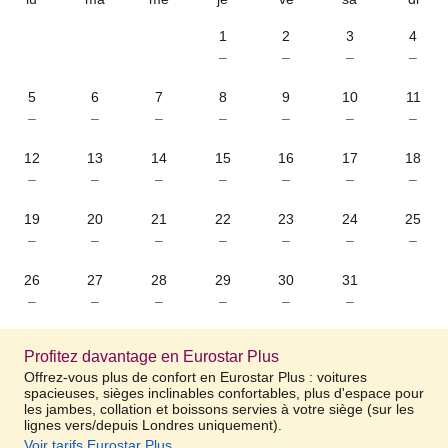
1
2
3
4
–
–
–
–
5
6
7
8
9
10
11
–
–
–
–
–
–
–
12
13
14
15
16
17
18
–
–
–
–
–
–
–
19
20
21
22
23
24
25
–
–
–
–
–
–
–
26
27
28
29
30
31
–
–
–
–
–
–
Profitez davantage en Eurostar Plus
Offrez-vous plus de confort en Eurostar Plus : voitures
spacieuses, sièges inclinables confortables, plus d'espace pour
les jambes, collation et boissons servies à votre siège (sur les
lignes vers/depuis Londres uniquement).
Voir tarifs Eurostar Plus