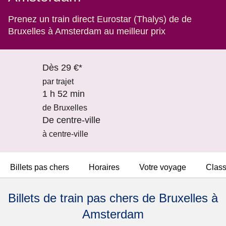
Prenez un train direct Eurostar (Thalys) de de
Bruxelles à Amsterdam au meilleur prix
Dès 29 €*
par trajet
1 h 52 min
de Bruxelles
De centre-ville
à centre-ville
Billets pas chers
Horaires
Votre voyage
Clas
Billets de train pas chers de Bruxelles à
Amsterdam