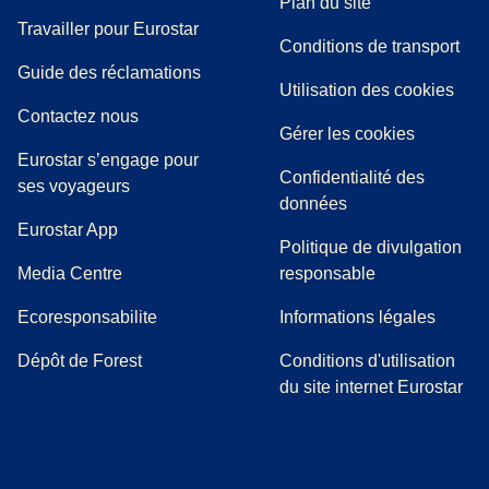
Plan du site
Travailler pour Eurostar
Conditions de transport
(
(
Ouvre un nouvel onglet
ouvre un PDF
)
)
Guide des réclamations
Utilisation des cookies
Contactez nous
Gérer les cookies
Eurostar s’engage pour
Confidentialité des
ses voyageurs
données
Eurostar App
Politique de divulgation
(
Ouvre un nouvel onglet
)
Media Centre
responsable
Ecoresponsabilite
Informations légales
Dépôt de Forest
Conditions d'utilisation
du site internet Eurostar