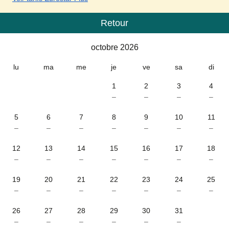
Retour
Calendrier
-
octobre 2026
octobre 2026
lu
ma
me
je
ve
sa
di
1
2
3
4
–
–
–
–
5
6
7
8
9
10
11
–
–
–
–
–
–
–
12
13
14
15
16
17
18
–
–
–
–
–
–
–
19
20
21
22
23
24
25
–
–
–
–
–
–
–
26
27
28
29
30
31
–
–
–
–
–
–