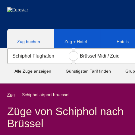
Direkt zum Hauptinhalt
Zug buchen
Zug + Hotel
Hotels
Alle Züge anzeigen
Günstigsten Tarif finden
Grup
Zug
Schiphol airport bruessel
Züge von Schiphol nach
Brüssel