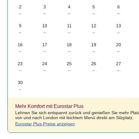
2
3
4
5
6
–
–
–
–
–
9
10
11
12
13
–
–
–
–
–
16
17
18
19
20
–
–
–
–
–
23
24
25
26
27
–
–
–
–
–
30
–
Mehr Komfort mit Eurostar Plus
Lehnen Sie sich entspannt zurück und genießen Sie mehr Platz
von und nach London mit leichtem Menü direkt am Sitzplatz.
Eurostar Plus-Preise anzeigen