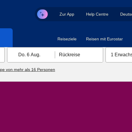
Zur App
Help Centre
Deuts
Reiseziele
Reisen mit Eurostar
Do. 6 Aug.
Rückreise
1 Erwachs
pe von mehr als 16 Personen