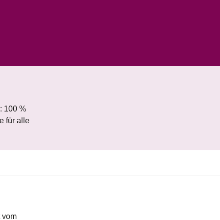
0: 100 %
 für alle
t vom