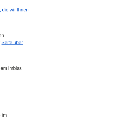
, die wir Ihnen
en
r
Seite über
inem Imbiss
e im