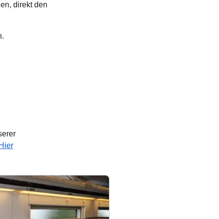
en, direkt den
n.
serer
Hier