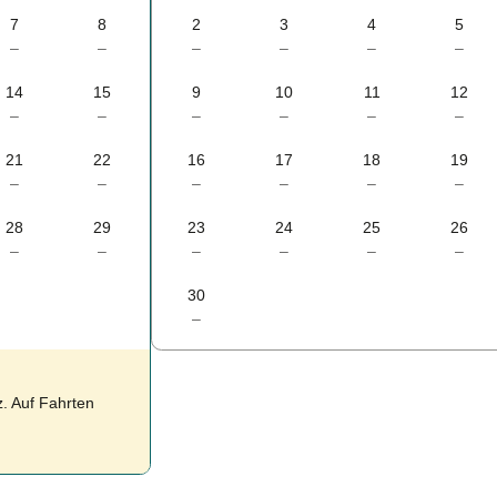
7
8
2
3
4
5
–
–
–
–
–
–
14
15
9
10
11
12
–
–
–
–
–
–
21
22
16
17
18
19
–
–
–
–
–
–
28
29
23
24
25
26
–
–
–
–
–
–
30
–
. Auf Fahrten