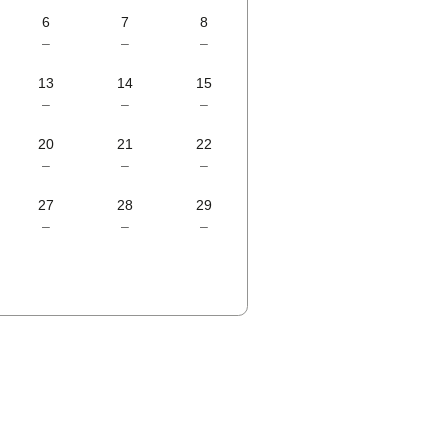
6
7
8
–
–
–
13
14
15
–
–
–
20
21
22
–
–
–
27
28
29
–
–
–