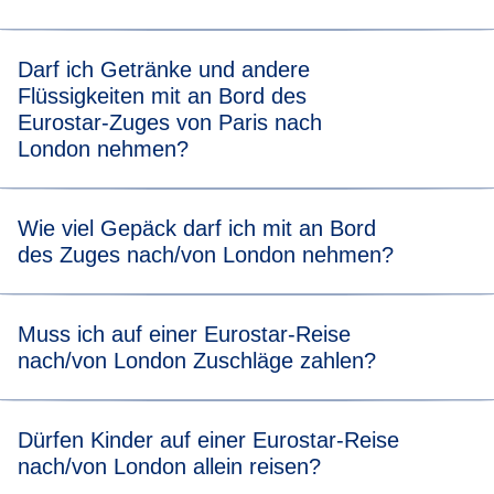
An Bord von Eurostar gibt es keine Einschränkungen für
Darf ich Getränke und andere
Lebensmittel, Sie dürfen Ihr eigenes Essen mitbringen.
Flüssigkeiten mit an Bord des
Alternativ können Sie nach den Sicherheits- und
Eurostar-Zuges von Paris nach
Fahrkartenkontrollen am Bahnhof Snacks und Getränke
London nehmen?
kaufen.
Flüssigkeiten dürfen Sie ohne Volumenbegrenzung mit an
Wie viel Gepäck darf ich mit an Bord
Bord nehmen, von Toilettenartikeln bis hin zu einer
des Zuges nach/von London nehmen?
Flasche Champagner!
Mit einem Eurostar Standard-Ticket für Erwachsene
Muss ich auf einer Eurostar-Reise
können Sie zwei Gepäckstücke (jeweils bis zu 85 cm lang)
nach/von London Zuschläge zahlen?
und ein kleines Handgepäck, wie eine Hand- oder
Laptoptasche, mit an Bord nehmen. Weitere Informationen
finden Sie in unseren
Im Gegensatz zu Flugreisen gibt es bei Eurostar keine
Gepäckrichtlinien
.
Dürfen Kinder auf einer Eurostar-Reise
versteckten Kosten. Nach Auswahl Ihres Zugtickets
nach/von London allein reisen?
(Eurostar Standard, Eurostar Plus oder Eurostar Premier)
entstehen keine zusätzlichen Gebühren für