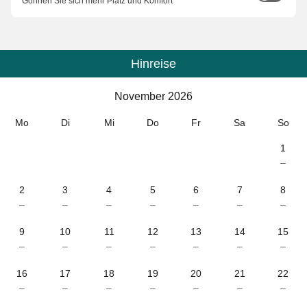
Gönnen Sie sich mehr Platz und Komfort
Hinreise
Kalender
-
November 2026
November 2026
Mo
Di
Mi
Do
Fr
Sa
So
1
–
2
3
4
5
6
7
8
–
–
–
–
–
–
–
9
10
11
12
13
14
15
–
–
–
–
–
–
–
16
17
18
19
20
21
22
–
–
–
–
–
–
–