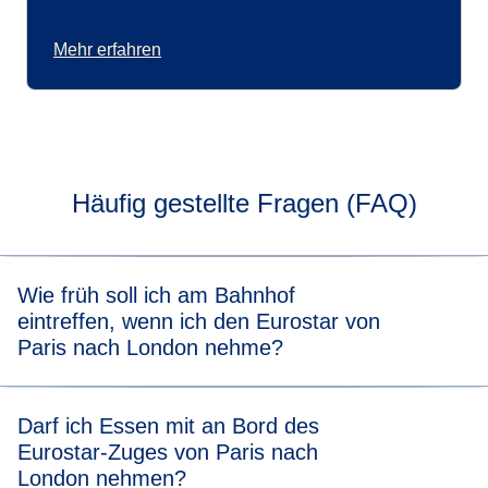
Mehr erfahren
Häufig gestellte Fragen (FAQ)
Wie früh soll ich am Bahnhof
eintreffen, wenn ich den Eurostar von
Paris nach London nehme?
Seien Sie bitte zu der
empfohlenen Ankunftszeit
in London
Darf ich Essen mit an Bord des
vor Ort, damit Sie vor der Abfahrt genug Zeit für die
Eurostar-Zuges von Paris nach
Ausweis- und Gepäckkontrolle haben.
London nehmen?