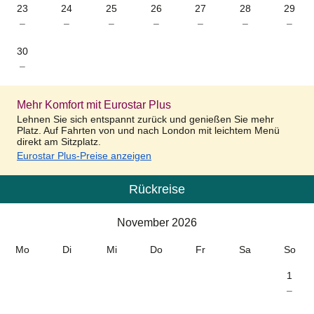
23
24
25
26
27
28
29
–
–
–
–
–
–
–
30
–
Mehr Komfort mit Eurostar Plus
Lehnen Sie sich entspannt zurück und genießen Sie mehr
Platz. Auf Fahrten von und nach London mit leichtem Menü
direkt am Sitzplatz.
Eurostar Plus-Preise anzeigen
Rückreise
Kalender
-
November 2026
November 2026
Mo
Di
Mi
Do
Fr
Sa
So
1
–