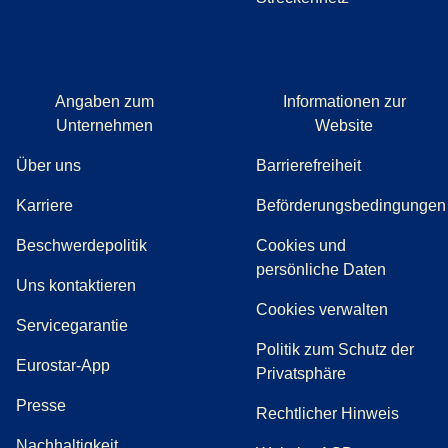
Angaben zum
Informationen zur
Unternehmen
Website
Über uns
Barrierefreiheit
Karriere
Beförderungsbedingungen
(
(
Öffnet einen neuen Tab
öffnet eine PDF
)
)
Beschwerdepolitik
Cookies und
persönliche Daten
(
Öffnet einen neuen Tab
)
Uns kontaktieren
Cookies verwalten
Servicegarantie
Politik zum Schutz der
Eurostar-App
Privatsphäre
(
Öffnet einen neuen Tab
)
Presse
Rechtlicher Hinweis
Nachhaltigkeit