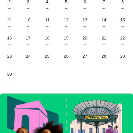
2
3
4
5
6
7
8
–
–
–
–
–
–
–
9
10
11
12
13
14
15
–
–
–
–
–
–
–
16
17
18
19
20
21
22
–
–
–
–
–
–
–
23
24
25
26
27
28
29
–
–
–
–
–
–
–
30
–