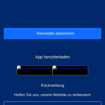
(
Öffnet einen neuen Tab
(
Öffnet einen neuen Tab
(
)
Öffnet einen neuen Tab
(
)
Öffnet einen neuen Tab
(
)
Öffnet einen 
(
)
Ö
Newsletter abonnieren
App herunterladen
Rückmeldung
Helfen Sie uns, unsere Website zu verbessern