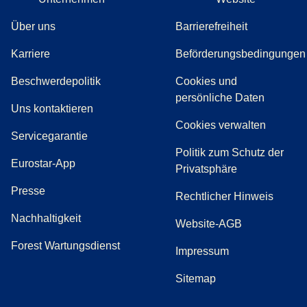
Über uns
Barrierefreiheit
Karriere
Beförderungsbedingungen
(
(
Öffnet einen neuen Tab
öffnet eine PDF
)
)
Beschwerdepolitik
Cookies und
persönliche Daten
(
Öffnet einen neuen Tab
)
Uns kontaktieren
Cookies verwalten
Servicegarantie
Politik zum Schutz der
Eurostar-App
Privatsphäre
(
Öffnet einen neuen Tab
)
Presse
Rechtlicher Hinweis
Nachhaltigkeit
Website-AGB
Forest Wartungsdienst
Impressum
Sitemap