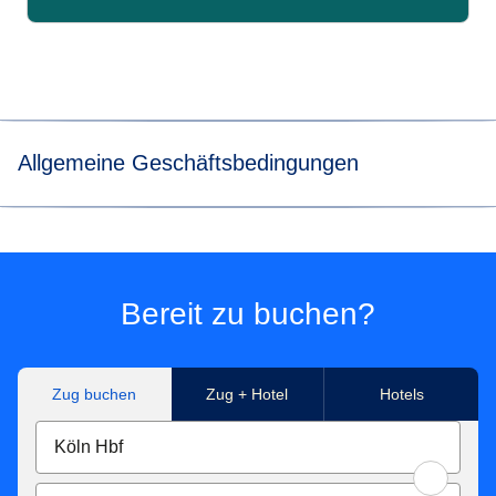
Allgemeine Geschäftsbedingungen
*Die EcoRes-Analyse beruht auf den durchschnittlichen
CO₂-Emissionen pro Fahrgast während eines Kilometers.
Für die Berechnungen wurden 2022 interne Daten des
gesamten Eurostar-Thalys-Netzwerks (jährlicher
Bereit zu buchen?
Verbrauch von Bahnstrom, Zahl der beförderten Fahrgäste,
Zahl der von diesen Fahrgästen zurückgelegten Kilometer)
und CO₂-Emissionsfaktoren verwendet, die dem in den
Zug buchen
Zug + Hotel
Hotels
jeweiligen Ländern erzeugten Bahnstrom zugeordnet
werden. Für Fahrzeuge mit Verbrennungsmotor wurde ein
durchschnittlicher Emissionsfaktor von 171 g CO₂/km für
eine Langstreckenfahrt bei 2,2 Personen pro Fahrzeug