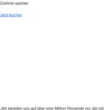
Ziellinie sprintet.
-
Buchen Sie jetzt Ihre Zugtickets zu den Sommerspielen
Jetzt buchen
„Wir bereiten uns auf über eine Million Reisende vor, die mit