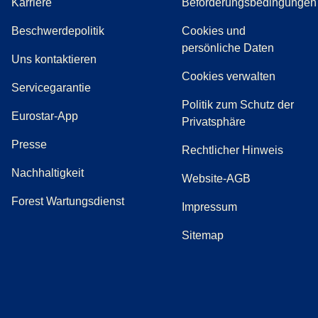
Karriere
Beförderungsbedingungen
(
(
Öffnet einen neuen Tab
öffnet eine PDF
)
)
Beschwerdepolitik
Cookies und
persönliche Daten
(
Öffnet einen neuen Tab
)
Uns kontaktieren
Cookies verwalten
Servicegarantie
Politik zum Schutz der
Eurostar-App
Privatsphäre
(
Öffnet einen neuen Tab
)
Presse
Rechtlicher Hinweis
Nachhaltigkeit
Website-AGB
Forest Wartungsdienst
Impressum
Sitemap
(
Öffnet einen neuen Tab
(
Öffnet einen neuen Tab
(
)
Öffnet einen neuen Tab
(
)
Öffnet einen neuen Tab
(
)
Öffnet einen 
(
)
Ö