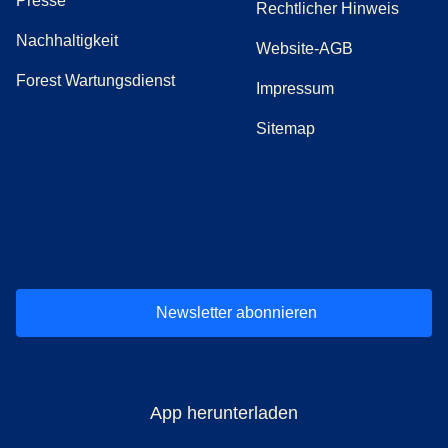
Presse
Rechtlicher Hinweis
Nachhaltigkeit
Website-AGB
Forest Wartungsdienst
Impressum
Sitemap
(
Öffnet einen neuen Tab
(
Öffnet einen neuen Tab
(
)
Öffnet einen neuen Tab
(
)
Öffnet einen neuen Tab
(
)
Öffnet einen 
(
)
Ö
Newsletter abonnieren
App herunterladen