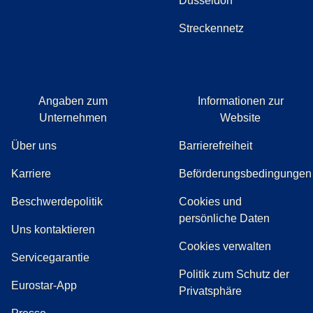
Düsseldorf
Streckennetz
Angaben zum
Informationen zur
Unternehmen
Website
Über uns
Barrierefreiheit
Karriere
Beförderungsbedingungen
(
(
Öffnet einen neuen Tab
öffnet eine PDF
)
)
Beschwerdepolitik
Cookies und
persönliche Daten
(
Öffnet einen neuen Tab
)
Uns kontaktieren
Cookies verwalten
Servicegarantie
Politik zum Schutz der
Eurostar-App
Privatsphäre
(
Öffnet einen neuen Tab
)