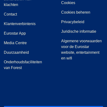
Cookies
(
(
opent in een nieuwe tab
opent een PDF
)
)
klachten
Cookies beheren
Contact
Privacybeleid
Klantenverbintenis
Juridische informatie
Eurostar App
Algemene voorwaarden
(
opent in een nieuwe tab
)
Media Centre
voor de Eurostar
Duurzaamheid
website, entertainment
en wifi
Onderhoudsfaciliteiten
van Forest
(
opent in een nieuwe tab
(
opent in een nieuwe tab
(
)
opent in een nieuwe tab
(
)
opent in een nieuwe tab
(
)
opent in een 
(
)
o