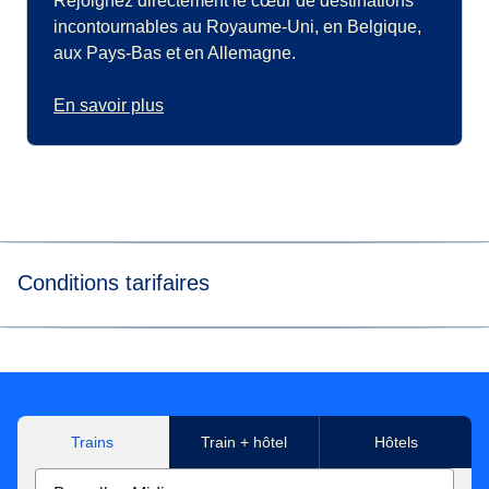
Rejoignez directement le cœur de destinations
incontournables au Royaume-Uni, en Belgique,
aux Pays-Bas et en Allemagne.
En savoir plus
Conditions tarifaires
*
Prix d’un billet en classe Eurostar Standard pour un
voyage aller effectué depuis/vers Bruxelles Midi/Zuid,
Antwerpen Centraal, Liège Guillemins, Aachen Hbf, Koeln
Hbf, Düsseldorf Hbf, Düsseldorf Airport, Duisburg Hbf,
Trains
Train + hôtel
Hôtels
Essen Hbf, Dortmund Hbf. Dans la limite des
disponibilités.