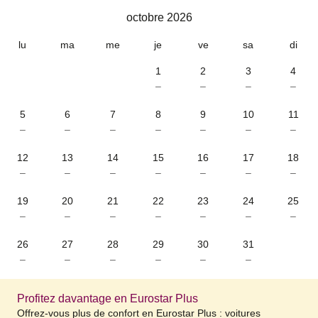
octobre 2026
octobre 2026
lu
ma
me
je
ve
sa
di
1
2
3
4
–
–
–
–
5
6
7
8
9
10
11
–
–
–
–
–
–
–
12
13
14
15
16
17
18
–
–
–
–
–
–
–
19
20
21
22
23
24
25
–
–
–
–
–
–
–
26
27
28
29
30
31
–
–
–
–
–
–
Profitez davantage en Eurostar Plus
Offrez-vous plus de confort en Eurostar Plus : voitures