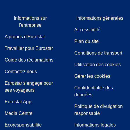
l’Organisation de l’aviation civile internationale (OACI),
avec un supplément d’émissions en amont (WTT) basé sur
Informations sur
Informations générales
le ratio de la DGAC (direction générale de l’aviation civile)
l'entreprise
de 22 %. Les effets supplémentaires non liés au CO₂
Accessibilité
(traînées de condensation et cirrus) ne sont pas pris en
A propos d'Eurostar
compte. Plus d’informations sur eurostar.com.
Plan du site
Calculs tirés d'une étude indépendante réalisée par
Travailler pour Eurostar
Conditions de transport
EcoRes SCRL en juillet 2023. Pour en savoir plus, rendez-
(
(
Ouvre un nouvel onglet
ouvre un PDF
)
)
Guide des réclamations
vous sur notre page concernant l’
écoresponsabilité
.
Utilisation des cookies
Contactez nous
Gérer les cookies
Eurostar s’engage pour
Confidentialité des
ses voyageurs
données
Eurostar App
Politique de divulgation
(
Ouvre un nouvel onglet
)
Media Centre
responsable
Ecoresponsabilite
Informations légales