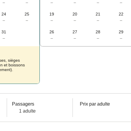
–
–
–
–
–
–
24
25
19
20
21
22
–
–
–
–
–
–
31
26
27
28
29
–
–
–
–
–
ses, sièges
on et boissons
uement).
Passagers
Prix par adulte
1 adulte