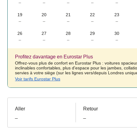
–
–
–
–
–
19
20
21
22
23
–
–
–
–
–
26
27
28
29
30
–
–
–
–
–
Profitez davantage en Eurostar Plus
Offrez-vous plus de confort en Eurostar Plus : voitures spacieu
inclinables confortables, plus d'espace pour les jambes, collati
servies à votre siège (sur les lignes vers/depuis Londres uniq
Voir tarifs Eurostar Plus
Aller
Retour
_
_