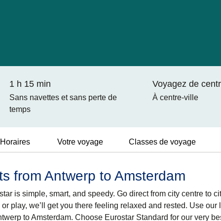
1 h 15 min
Voyagez de centre
Sans navettes et sans perte de
À centre-ville
temps
Horaires
Votre voyage
Classes de voyage
ts from Antwerp to Amsterdam
r is simple, smart, and speedy. Go direct from city centre to city
r play, we’ll get you there feeling relaxed and rested. Use our l
ntwerp to Amsterdam. Choose Eurostar Standard for our very best