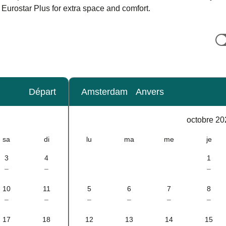
o Eurostar Plus for extra space and comfort.
Départ
Amsterdam
Anvers
Calendrier
-
octobre 20
octobre 2026
sa
di
lu
ma
me
je
3
4
1
–
–
–
10
11
5
6
7
8
–
–
–
–
–
–
17
18
12
13
14
15