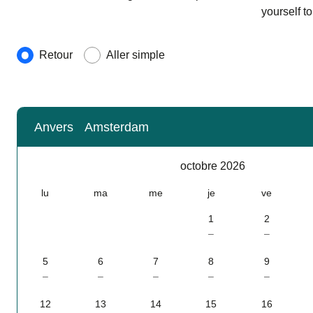
yourself t
Type de voyage
Retour
Aller simple
Anvers
Amsterdam
Calendrier
-
octobre 2026
octobre 2026
lu
ma
me
je
ve
1
2
–
–
5
6
7
8
9
–
–
–
–
–
12
13
14
15
16