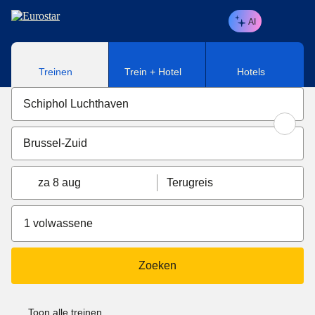
Naar hoofdinhoud
AI
Treinen
Trein + Hotel
Hotels
za 8 aug
Terugreis
1 volwassene
Zoeken
Toon alle treinen