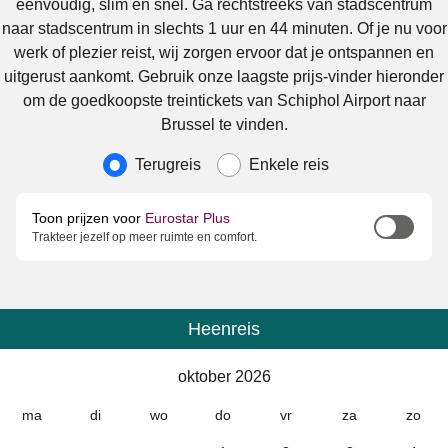
eenvoudig, slim en snel. Ga rechtstreeks van stadscentrum
naar stadscentrum in slechts 1 uur en 44 minuten. Of je nu voor
werk of plezier reist, wij zorgen ervoor dat je ontspannen en
uitgerust aankomt. Gebruik onze laagste prijs-vinder hieronder
om de goedkoopste treintickets van Schiphol Airport naar
Brussel te vinden.
Soort reis
Terugreis
Enkele reis
Toon prijzen voor
Eurostar Plus
Trakteer jezelf op meer ruimte en comfort.
Heenreis
Kalender
-
oktober 2026
oktober 2026
ma
di
wo
do
vr
za
zo