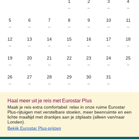
1
2
3
4
–
–
–
–
5
6
7
8
9
10
11
–
–
–
–
–
–
–
12
13
14
15
16
17
18
–
–
–
–
–
–
–
19
20
21
22
23
24
25
–
–
–
–
–
–
–
26
27
28
29
30
31
–
–
–
–
–
–
Haal meer uit je reis met Eurostar Plus
Maak je reis extra comfortabel: relax in onze ruime Eurostar
Plus-rijtuigen met verstelbare stoelen, meer beenruimte en een
lichte maaltijd met drankjes aan je zitplaats (alleen van/naar
Londen).
Bekijk Eurostar Plus-prijzen