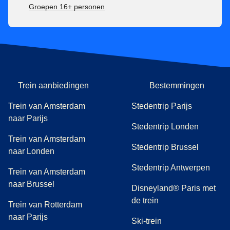
Inwisselbaar zonder extra kosten tot 1 uur na vertrektijd,
Groepen 16+ personen
daarna niet meer inwisselbaar.
100% terugbetaalbaar tot 1 uur na vertrektijd, daarna niet
meer.
Trein aanbiedingen
Bestemmingen
Trein van Amsterdam
Stedentrip Parijs
naar Parijs
Stedentrip Londen
Trein van Amsterdam
Stedentrip Brussel
naar Londen
Stedentrip Antwerpen
Trein van Amsterdam
naar Brussel
Disneyland® Paris met
de trein
Trein van Rotterdam
naar Parijs
Ski-trein