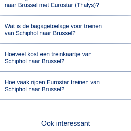
naar Brussel met Eurostar (Thalys)?
(Thalys) trein van Schiphol naar Brussel aanwezig te zijn.
Reizen van Schiphol naar Brussel duurt 1 uur en 44
Wat is de bagagetoelage voor treinen
minuten.
van Schiphol naar Brussel?
Je mag twee stuks bagage meenemen (max. 75 x 53 x 30
Hoeveel kost een treinkaartje van
cm) en één stuk handbagage. Er is geen
Schiphol naar Brussel?
gewichtsbeperking, maar je moet al je bagage zelf kunnen
dragen en opbergen in onze daarvoor bestemde ruimtes.
Ticketprijzen beginnen vanaf € 29*.
Hoe vaak rijden Eurostar treinen van
Schiphol naar Brussel?
Bekijk onze
live dienstregeling
om te zien hoe vaak onze
treinen van Schiphol naar Brussel rijden.
Ook interessant