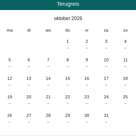
Terugreis
Kalender
-
oktober 2026
oktober 2026
ma
di
wo
do
vr
za
zo
1
2
3
4
–
–
–
–
5
6
7
8
9
10
11
–
–
–
–
–
–
–
12
13
14
15
16
17
18
–
–
–
–
–
–
–
19
20
21
22
23
24
25
–
–
–
–
–
–
–
26
27
28
29
30
31
–
–
–
–
–
–