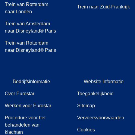
Trein van Rotterdam
Trein naar Zuid-Frankrijk
naar Londen
Trein van Amsterdam
naar Disneyland® Paris
Trein van Rotterdam
naar Disneyland® Paris
Bedrijfsinformatie
Website Informatie
Over Eurostar
Toegankelijkheid
Werken voor Eurostar
Sitemap
Procedure voor het
Vervoersvoorwaarden
behandelen van
Cookies
(
(
opent in een nieuwe tab
opent een PDF
)
)
klachten