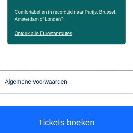
Comfortabel en in recordtijd naar Parijs, Brussel,
Amsterdam of Londen?
Ontdek alle Eurostar-routes
Algemene voorwaarden
*Prijs voor tickets in Eurostar Standard class voor een
enkele reis met Eurostar van/naar Paris Nord, Marne-La-
Vallée Chessy, Paris Charles de Gaulle Airport, Aachen
Hbf, Koeln Hbf, Düsseldorf Hbf, Düsseldorf Airport,
Tickets boeken
Duisburg Hbf, Essen Hbf, Dortmund Hbf. Onder
voorbehoud van beschikbaarheid.