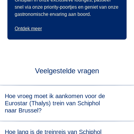
snel via onze priority-poortjes en geniet van onze
gastronomische ervaring aan boord.
Ontdek meer
Veelgestelde vragen
Hoe vroeg moet ik aankomen voor de
Eurostar (Thalys) trein van Schiphol
naar Brussel?
Voor een stressvrije boarding raden we je aan om 20
Hoe lang is de treinreis van Schiphol
minuten voor de geplande vertrektijd van je Eurostar