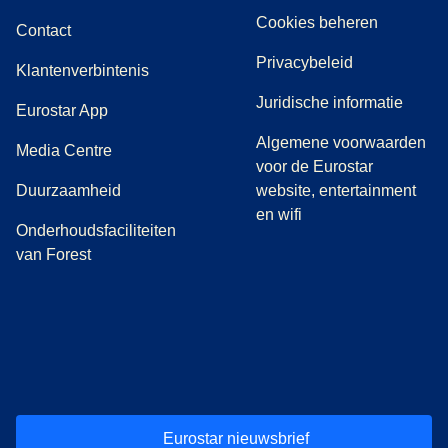
Cookies beheren
Contact
Privacybeleid
Klantenverbintenis
Juridische informatie
Eurostar App
Algemene voorwaarden
(
opent in een nieuwe tab
)
Media Centre
voor de Eurostar
Duurzaamheid
website, entertainment
en wifi
Onderhoudsfaciliteiten
van Forest
(
opent in een nieuwe tab
(
opent in een nieuwe tab
(
)
opent in een nieuwe tab
(
)
opent in een nieuwe tab
(
)
opent in een 
(
)
o
Eurostar nieuwsbrief