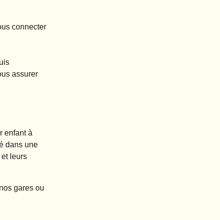
vous connecter
uis
vous assurer
ur enfant
à
lé dans une
et leurs
 nos gares ou