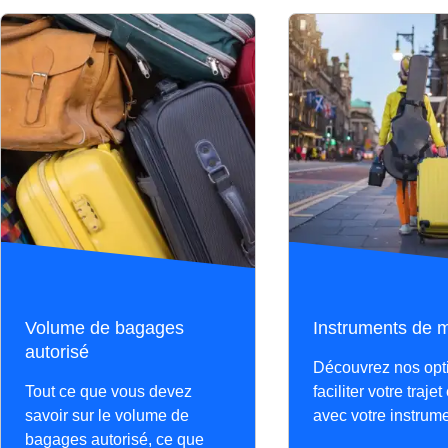
Du lundi au vendredi, trains partant à 10h56 (tr
facturés.
Les samedis et dimanches, trains au départ à 0
Le samedi uniquement, départs à 09h52 (train 
Le dimanche uniquement, départ à 11h56 (trai
Volume de bagages
Instruments de 
autorisé
Découvrez nos opt
Tout ce que vous devez
faciliter votre trajet
savoir sur le volume de
avec votre instrume
bagages autorisé, ce que