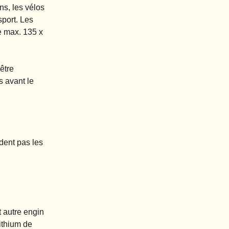
ns, les vélos
sport. Les
e max. 135 x
être
s avant le
dent pas les
t autre engin
lithium de