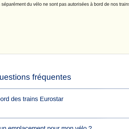
s séparément du vélo ne sont pas autorisées à bord de nos train
uestions fréquentes
ord des trains Eurostar
s entre nous routes:
r un emplacement pour mon vélo ?