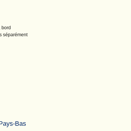
à bord
ées séparément
s Pays-Bas