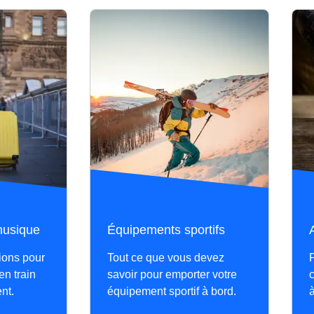
ain 9123), 14h53 (train 9141) et 15h56 (train 9145).
8h52 (train 9117), 12h56 (train 9135) et 16h56 (train 9149).
9121).
n 9129).
musique
Équipements sportifs
ions pour
Tout ce que vous devez
P
 en train
savoir pour emporter votre
c
nt.
équipement sportif à bord.
à