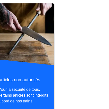
Articles non autorisés
our la sécurité de tous,
ertains articles sont interdits
 bord de nos trains.