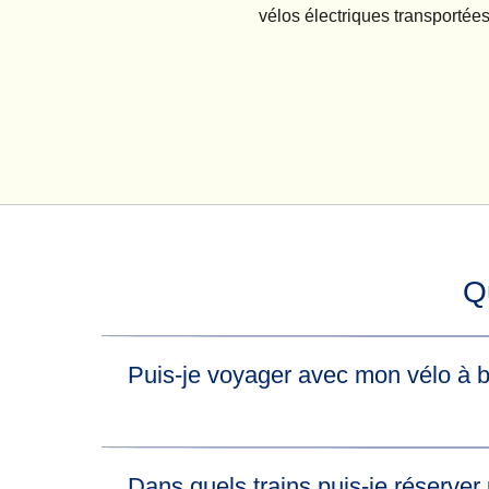
vélos électriques transportée
Q
Puis-je voyager avec mon vélo à b
Oui, mais faites attention aux différentes règle
Dans quels trains puis-je réserve