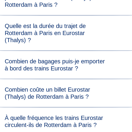
Rotterdam à Paris ?
Pour embarquer sans stress, nous vous recommandons
Quelle est la durée du trajet de
d'arriver 20 minutes avant l'heure de départ prévue de
Rotterdam à Paris en Eurostar
votre train Eurostar (Thalys) de Rotterdam à Paris.
(Thalys) ?
Le trajet de Rotterdam à Paris dure environ 2 h 37 min.
Combien de bagages puis-je emporter
à bord des trains Eurostar ?
Votre franchise comprend deux bagages (max. 75 x 53 x
Combien coûte un billet Eurostar
30 cm) et un bagage à main. Il n'y a pas de limite de poids,
(Thalys) de Rotterdam à Paris ?
mais il faut pouvoir transporter tous vos bagages et les
ranger dans nos espaces dédiés à bord. En savoir plus sur
les
Les prix des billets sont à partir de 35 €.
bagages autorisés
à bord des trains Eurostar.
À quelle fréquence les trains Eurostar
circulent-ils de Rotterdam à Paris ?