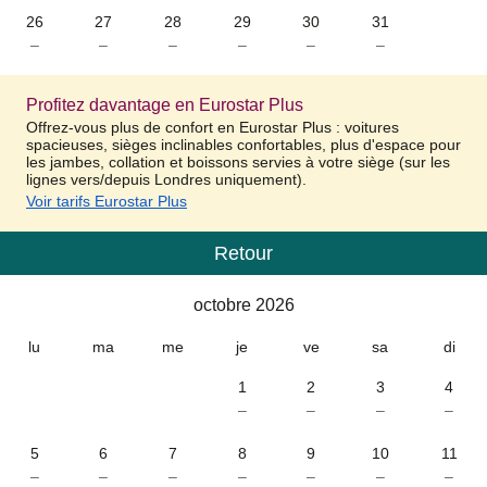
26
27
28
29
30
31
–
–
–
–
–
–
Profitez davantage en Eurostar Plus
Offrez-vous plus de confort en Eurostar Plus : voitures
spacieuses, sièges inclinables confortables, plus d'espace pour
les jambes, collation et boissons servies à votre siège (sur les
lignes vers/depuis Londres uniquement).
Voir tarifs Eurostar Plus
Retour
Calendrier
-
octobre 2026
octobre 2026
lu
ma
me
je
ve
sa
di
1
2
3
4
–
–
–
–
5
6
7
8
9
10
11
–
–
–
–
–
–
–