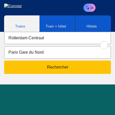
Aller au contenu principal
IA
Trains
Train + hôtel
Hôtels
Rechercher