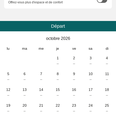
Offrez-vous plus d'espace et de confort
Départ
Calendrier
-
octobre 2026
octobre 2026
lu
ma
me
je
ve
sa
di
1
2
3
4
–
–
–
–
5
6
7
8
9
10
11
–
–
–
–
–
–
–
12
13
14
15
16
17
18
–
–
–
–
–
–
–
19
20
21
22
23
24
25
–
–
–
–
–
–
–