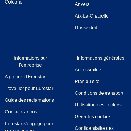
Cologne
Anvers
Aix-La-Chapelle
Düsseldorf
Informations sur
Informations générales
l'entreprise
Accessibilité
A propos d'Eurostar
Plan du site
Travailler pour Eurostar
Conditions de transport
(
(
Ouvre un nouvel onglet
ouvre un PDF
)
)
Guide des réclamations
Utilisation des cookies
Contactez nous
Gérer les cookies
Eurostar s’engage pour
Confidentialité des
ses voyageurs