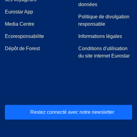
données
Eurostar App
Politique de divulgation
(
Ouvre un nouvel onglet
)
Media Centre
responsable
Ecoresponsabilite
Informations légales
Dépôt de Forest
Conditions d'utilisation
du site internet Eurostar
(
Ouvre un nouvel onglet
(
Ouvre un nouvel onglet
(
)
Ouvre un nouvel onglet
(
)
Ouvre un nouvel onglet
(
)
Ouvre un nouv
(
)
O
Restez connecté avec notre newsletter