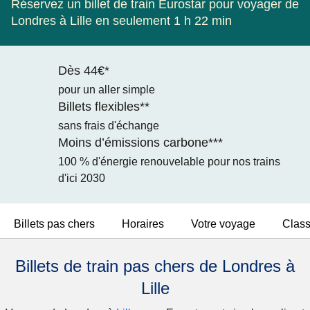
Réservez un billet de train Eurostar pour voyager de
Londres à Lille en seulement 1 h 22 min
Dès 44€*
pour un aller simple
Billets flexibles**
sans frais d'échange
Moins d’émissions carbone***
100 % d'énergie renouvelable pour nos trains
d'ici 2030
Billets pas chers
Horaires
Votre voyage
Clas
Billets de train pas chers de Londres à
Lille