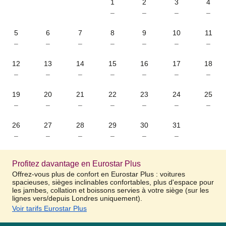
1
2
3
4
–
–
–
–
5
6
7
8
9
10
11
–
–
–
–
–
–
–
12
13
14
15
16
17
18
–
–
–
–
–
–
–
19
20
21
22
23
24
25
–
–
–
–
–
–
–
26
27
28
29
30
31
–
–
–
–
–
–
Profitez davantage en Eurostar Plus
Offrez-vous plus de confort en Eurostar Plus : voitures
spacieuses, sièges inclinables confortables, plus d'espace pour
les jambes, collation et boissons servies à votre siège (sur les
lignes vers/depuis Londres uniquement).
Voir tarifs Eurostar Plus