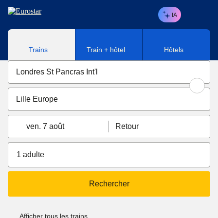
Aller au contenu principal
IA
Trains
Train + hôtel
Hôtels
ven. 7 août
Retour
1 adulte
Rechercher
Afficher tous les trains