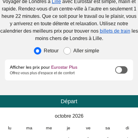
Voyager de Londres à
Lille
avec Eurostar est simple, malin et
rapide. Rendez-vous d'un centre-ville à l'autre en seulement 1
heure 22 minutes. Que ce soit pour le travail ou le plaisir, vous
y arriverez en toute détente et relaxation. Utilisez notre
calendrier des meilleurs prix pour trouver nos
billets de train
les
moins chers de Londres à Lille.
Type de voyage
Retour
Aller simple
Afficher les prix pour
Eurostar Plus
Offrez-vous plus d'espace et de confort
Départ
Calendrier
-
octobre 2026
octobre 2026
lu
ma
me
je
ve
sa
di