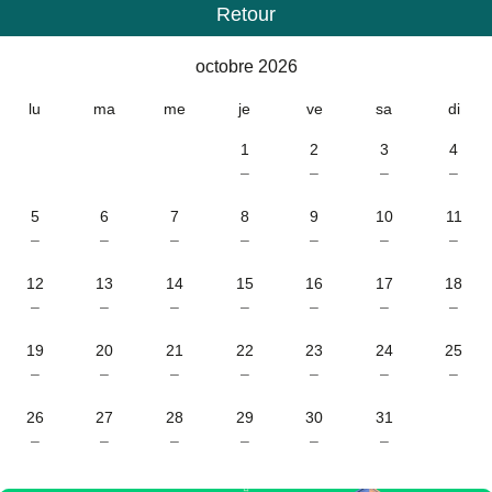
Retour
Calendrier
-
octobre 2026
octobre 2026
lu
ma
me
je
ve
sa
di
1
2
3
4
–
–
–
–
5
6
7
8
9
10
11
–
–
–
–
–
–
–
12
13
14
15
16
17
18
–
–
–
–
–
–
–
19
20
21
22
23
24
25
–
–
–
–
–
–
–
26
27
28
29
30
31
–
–
–
–
–
–