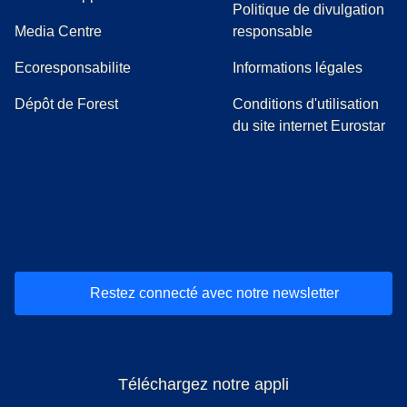
Politique de divulgation
(
Ouvre un nouvel onglet
)
Media Centre
responsable
Ecoresponsabilite
Informations légales
Dépôt de Forest
Conditions d'utilisation
du site internet Eurostar
(
Ouvre un nouvel onglet
(
Ouvre un nouvel onglet
(
)
Ouvre un nouvel onglet
(
)
Ouvre un nouvel onglet
(
)
Ouvre un nouv
(
)
O
Restez connecté avec notre newsletter
Téléchargez notre appli