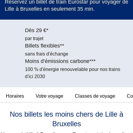
Réservez un billet de train Eurostar pour voyager de
Lille à Bruxelles en seulement 35 min.
Dès 29 €*
par trajet
Billets flexibles**
sans frais d'échange
Moins d’émissions carbone***
100 % d'énergie renouvelable pour nos trains
d'ici 2030
Horaires
Votre voyage
Classes de voyage
Co
Nos billets les moins chers de Lille à
Bruxelles