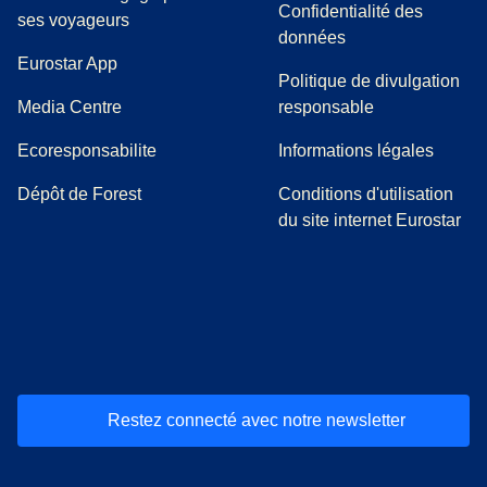
Confidentialité des
ses voyageurs
données
Eurostar App
Politique de divulgation
(
Ouvre un nouvel onglet
)
Media Centre
responsable
Ecoresponsabilite
Informations légales
Dépôt de Forest
Conditions d'utilisation
du site internet Eurostar
(
Ouvre un nouvel onglet
(
Ouvre un nouvel onglet
(
)
Ouvre un nouvel onglet
(
)
Ouvre un nouvel onglet
(
)
Ouvre un nouv
(
)
O
Restez connecté avec notre newsletter