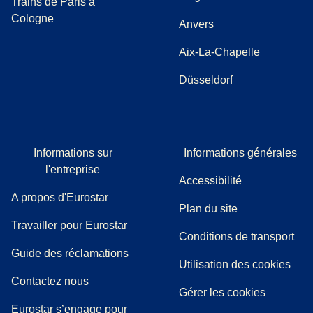
Trains de Paris à
Cologne
Anvers
Aix-La-Chapelle
Düsseldorf
Informations sur
Informations générales
l'entreprise
Accessibilité
A propos d'Eurostar
Plan du site
Travailler pour Eurostar
Conditions de transport
(
(
Ouvre un nouvel onglet
ouvre un PDF
)
)
Guide des réclamations
Utilisation des cookies
Contactez nous
Gérer les cookies
Eurostar s’engage pour