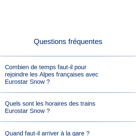
Questions fréquentes
Combien de temps faut-il pour
rejoindre les Alpes françaises avec
Eurostar Snow ?
Depuis Bruxelles-Midi, le train Eurostar Snow met 5
Quels sont les horaires des trains
heures pour se rendre à Albertville et 6 heures 30 minutes
Eurostar Snow ?
pour rejoindre Bourg-Saint-Maurice .
Les trains Eurostar Snow partent des gares d'Antwerpen-
Quand faut-il arriver à la gare ?
Centraal/Anvers et de Bruxelles-Midi tous les samedis