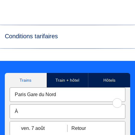
Conditions tarifaires
*L’émission moyenne de CO₂ par passager parcourant 1
km a été calculée par EcoRes sur la base des données
internes de Thalys et d’Eurostar à l’horizon 2022 pour
l’ensemble du réseau Eurostar-Thalys (consommation
Trains
Train + hôtel
Hôtels
annuelle d’électricité de traction, nombre de passagers
transportés, nombre de km parcourus par ces passagers)
et sur la base des facteurs d’émission de CO₂ attribués à
l’électricité de traction produite dans les pays respectifs
traversés. Pour les voitures thermiques, on utilise comme
facteur d’émission la moyenne d'un véhicule thermique
(carburant moyen) sur un trajet longue distance à 171 g
ven. 7 août
Retour
CO₂/km en considérant 2,2 personnes par voiture, issue de