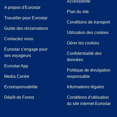
Accessibilité
A propos d'Eurostar
Plan du site
Travailler pour Eurostar
Conditions de transport
(
(
Ouvre un nouvel onglet
ouvre un PDF
)
)
Guide des réclamations
Utilisation des cookies
Contactez nous
Gérer les cookies
Eurostar s’engage pour
Confidentialité des
ses voyageurs
données
Eurostar App
Politique de divulgation
(
Ouvre un nouvel onglet
)
Media Centre
responsable
Ecoresponsabilite
Informations légales
Dépôt de Forest
Conditions d'utilisation
du site internet Eurostar