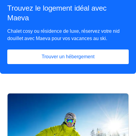
Trouvez le logement idéal avec
Maeva
Chalet cosy ou résidence de luxe, réservez votre nid
douillet avec Maeva pour vos vacances au ski.
Trouver un hébergement
(
Ouvre un nouvel onglet
)