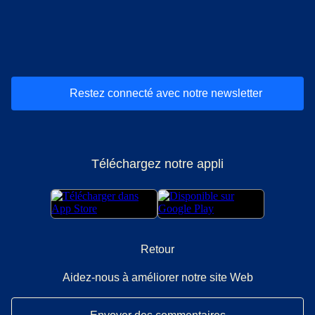
(
Ouvre un nouvel onglet
(
Ouvre un nouvel onglet
(
)
Ouvre un nouvel onglet
(
)
Ouvre un nouvel onglet
(
)
Ouvre un nouv
(
)
O
Restez connecté avec notre newsletter
Téléchargez notre appli
Retour
Aidez-nous à améliorer notre site Web