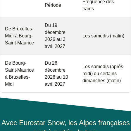
Fréquence des
Période
trains
Du 19
De Bruxelles-
décembre
Midi à Bourg-
Les samedis (matin)
2026 au 3
Saint-Maurice
avril 2027
De Bourg-
Du 26
Les samedis (après-
Saint-Maurice
décembre
midi) ou certains
à Bruxelles-
2026 au 10
dimanches (matin)
Midi
avril 2027
Avec Eurostar Snow, les Alpes françaises