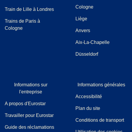
Cologne
Train de Lille à Londres
Liège
Trains de Paris à
Cologne
Anvers
Aix-La-Chapelle
Düsseldorf
Informations sur
Informations générales
l'entreprise
Accessibilité
A propos d'Eurostar
Plan du site
Travailler pour Eurostar
Conditions de transport
(
(
Ouvre un nouvel onglet
ouvre un PDF
)
)
Guide des réclamations
Utilisation des cookies