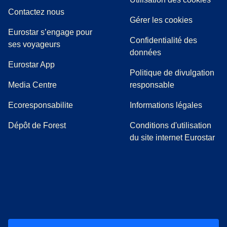
Contactez nous
Gérer les cookies
Eurostar s’engage pour
Confidentialité des
ses voyageurs
données
Eurostar App
Politique de divulgation
(
Ouvre un nouvel onglet
)
Media Centre
responsable
Ecoresponsabilite
Informations légales
Dépôt de Forest
Conditions d'utilisation
du site internet Eurostar
(
Ouvre un nouvel onglet
(
Ouvre un nouvel onglet
(
)
Ouvre un nouvel onglet
(
)
Ouvre un nouvel onglet
(
)
Ouvre un nouv
(
)
O