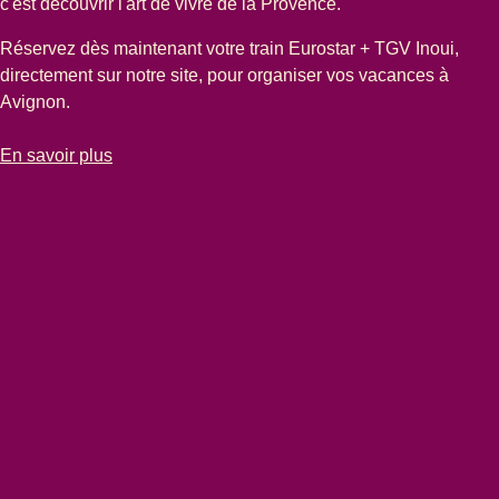
c'est découvrir l'art de vivre de la Provence.
Réservez dès maintenant votre train Eurostar + TGV Inoui,
directement sur notre site, pour organiser vos vacances à
Avignon.
-
Escapade à Avignon
En savoir plus