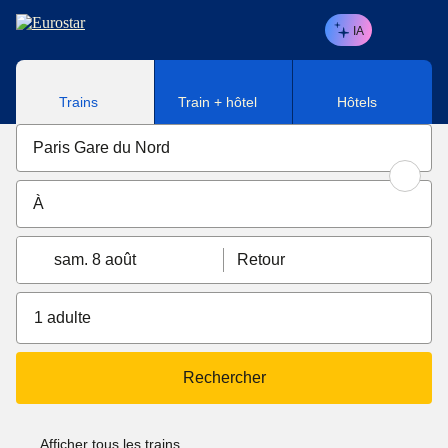
Aller au contenu principal
IA
Trains
Train + hôtel
Hôtels
sam. 8 août
Retour
1 adulte
Rechercher
Afficher tous les trains