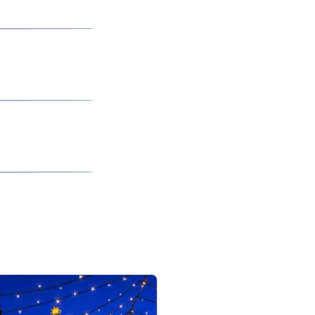
le est un
 à 20h.
ez également
d les uns des