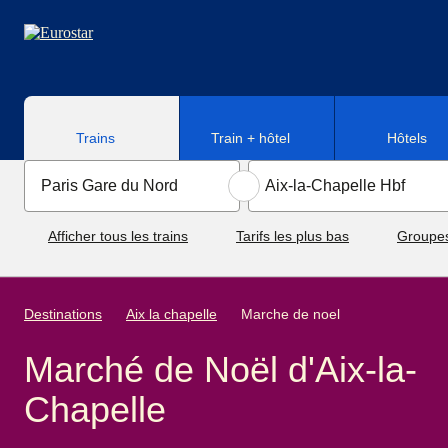
Aller au contenu principal
Trains
Train + hôtel
Hôtels
Afficher tous les trains
Tarifs les plus bas
Groupe
Destinations
Aix la chapelle
Marche de noel
Marché de Noël d'Aix-la-
Chapelle