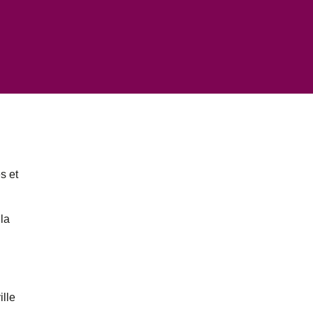
s et
la
ille