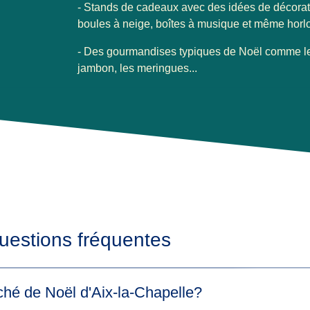
- Stands de cadeaux avec des idées de décorati
boules à neige, boîtes à musique et même horl
- Des gourmandises typiques de Noël comme le 
jambon, les meringues...
uestions fréquentes
ché de Noël d'Aix-la-Chapelle?