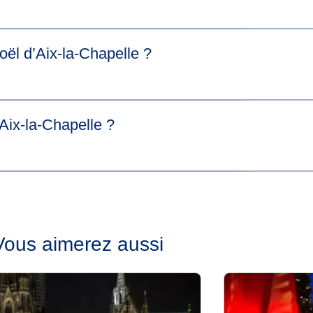
, de délices et de souvenirs, le marché de Noël d'Aix-la-Chapel
l d’Aix-la-Chapelle ?
ra ouvert du dimanche 21 novembre à 18h au lundi 23 décembre
Aix-la-Chapelle ?
uées autour de la cathédrale et de l'hôtel de ville. Vous trouver
le. Le grand avantage : tous les marchés sont accessibles à pie
nc directement vers la magie de Noël.
Vous aimerez aussi