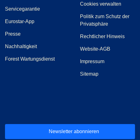
Cookies verwalten
Servicegarantie
Politik zum Schutz der
Eurostar-App
Privatsphäre
(
Öffnet einen neuen Tab
)
Presse
Rechtlicher Hinweis
Nachhaltigkeit
Website-AGB
Forest Wartungsdienst
Impressum
Sitemap
(
Öffnet einen neuen Tab
(
Öffnet einen neuen Tab
(
)
Öffnet einen neuen Tab
(
)
Öffnet einen neuen Tab
(
)
Öffnet einen 
(
)
Ö
Newsletter abonnieren