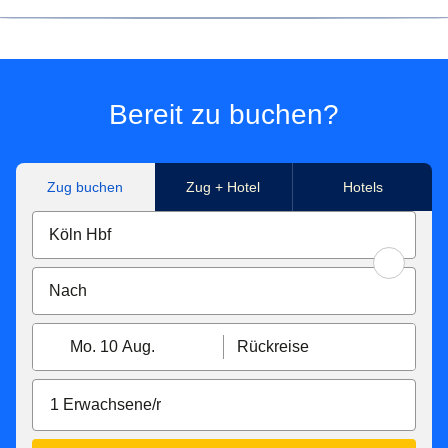
Wenn Sie bereits Mitglied im Club Eurostar waren,
behalten Sie alle Ihre Punkte, aber es gibt noch mehr
Vorteile. Wenn Sie sowohl bei My Thalys World als auch
beim Club Eurostar Mitglied waren, wurden Ihre Konten
Bereit zu buchen?
zusammengelegt. Wir haben Ihnen eine E-Mail mit
weiteren Informationen geschickt. Wenn Sie Mitglied von
My Thalys World waren, müssen Sie Ihr Passwort ändern,
Zug buchen
Zug + Hotel
Hotels
um Zugang zu Ihrem neuen Konto zu erhalten - wir haben
Ihnen eine E-Mail mit weiteren Anweisungen geschickt.
Mo. 10 Aug.
Rückreise
1 Erwachsene/r