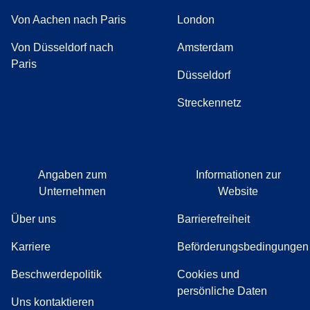
Von Aachen nach Paris
London
Von Düsseldorf nach
Amsterdam
Paris
Düsseldorf
Streckennetz
Angaben zum
Informationen zur
Unternehmen
Website
Über uns
Barrierefreiheit
Karriere
Beförderungsbedingungen
(
(
Öffnet einen neuen Tab
öffnet eine PDF
)
)
Beschwerdepolitik
Cookies und
persönliche Daten
(
Öffnet einen neuen Tab
)
Uns kontaktieren