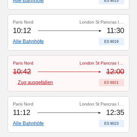
Alle Bahnhöfe
Zugnummer
:
ES 9015
Paris Nord
London St Pancras Int'l
Zugnummer
:
ES 9019
10:12
11:30
Alle Bahnhöfe
Zugnummer
:
ES 9019
Paris Nord
London St Pancras Int'l
Zugnummer
-
Zug ausgefallen
:
ES 9021
10:42
12:00
Zug ausgefallen
Zugnummer
:
ES 9021
Paris Nord
London St Pancras Int'l
Zugnummer
:
ES 9023
11:12
12:35
Alle Bahnhöfe
Zugnummer
:
ES 9023