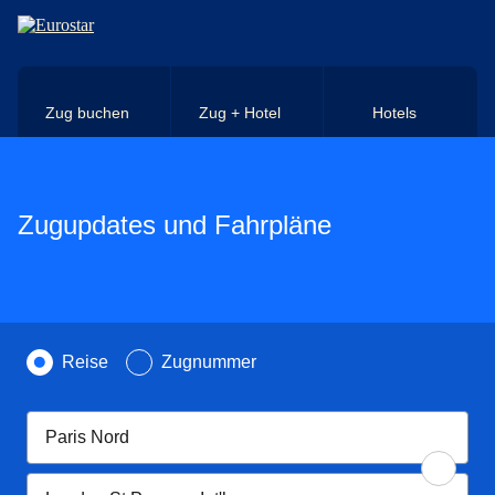
Direkt zum Hauptinhalt
Zug buchen
Zug + Hotel
Hotels
Zugupdates und Fahrpläne
Suche nach
Reise
Zugnummer