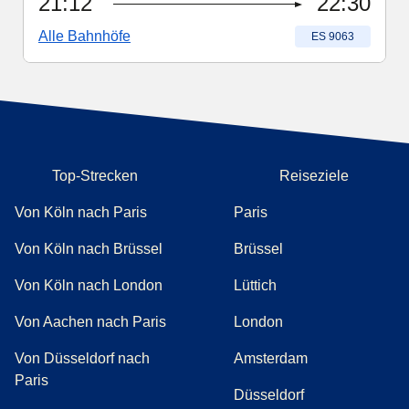
21:12
22:30
Alle Bahnhöfe
Zugnummer
:
ES 9063
Top-Strecken
Reiseziele
Von Köln nach Paris
Paris
Von Köln nach Brüssel
Brüssel
Von Köln nach London
Lüttich
Von Aachen nach Paris
London
Von Düsseldorf nach
Amsterdam
Paris
Düsseldorf