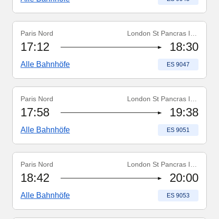
Paris Nord
London St Pancras Int'l
Zugnummer
:
ES 9047
17:12
18:30
Alle Bahnhöfe
Zugnummer
:
ES 9047
Paris Nord
London St Pancras Int'l
Zugnummer
:
ES 9051
17:58
19:38
Alle Bahnhöfe
Zugnummer
:
ES 9051
Paris Nord
London St Pancras Int'l
Zugnummer
:
ES 9053
18:42
20:00
Alle Bahnhöfe
Zugnummer
:
ES 9053