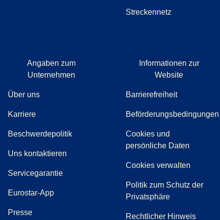
Streckennetz
Angaben zum
Informationen zur
Unternehmen
Website
Über uns
Barrierefreiheit
Karriere
Beförderungsbedingungen
(
(
Öffnet einen neuen Tab
öffnet eine PDF
)
)
Beschwerdepolitik
Cookies und
persönliche Daten
(
Öffnet einen neuen Tab
)
Uns kontaktieren
Cookies verwalten
Servicegarantie
Politik zum Schutz der
Eurostar-App
Privatsphäre
(
Öffnet einen neuen Tab
)
Presse
Rechtlicher Hinweis