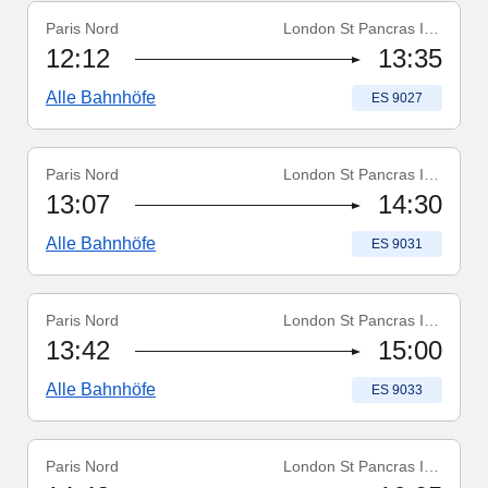
Paris Nord
London St Pancras Int'l
Zugnummer
:
ES 9027
12:12
13:35
Alle Bahnhöfe
Zugnummer
:
ES 9027
Paris Nord
London St Pancras Int'l
Zugnummer
:
ES 9031
13:07
14:30
Alle Bahnhöfe
Zugnummer
:
ES 9031
Paris Nord
London St Pancras Int'l
Zugnummer
:
ES 9033
13:42
15:00
Alle Bahnhöfe
Zugnummer
:
ES 9033
Paris Nord
London St Pancras Int'l
Zugnummer
:
ES 9037