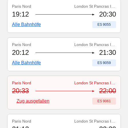
Paris Nord
London St Pancras Int'l
Zugnummer
:
ES 9055
19:12
20:30
Alle Bahnhöfe
Zugnummer
:
ES 9055
Paris Nord
London St Pancras Int'l
Zugnummer
:
ES 9059
20:12
21:30
Alle Bahnhöfe
Zugnummer
:
ES 9059
Paris Nord
London St Pancras Int'l
Zugnummer
-
Zug ausgefallen
:
ES 9061
20:33
22:00
Zug ausgefallen
Zugnummer
:
ES 9061
Paris Nord
London St Pancras Int'l
Zugnummer
:
ES 9063