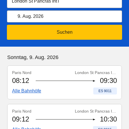
9. August 2026
Kalender öffnen
9. Aug. 2026
Suchen
Sonntag, 9. August 2026
Sonntag, 9. Aug. 2026
Paris Nord
London St Pancras Int'l
Zugnummer
:
ES 9011
08:12
09:30
Alle Bahnhöfe
Zugnummer
:
ES 9011
Paris Nord
London St Pancras Int'l
Zugnummer
:
ES 9015
09:12
10:30