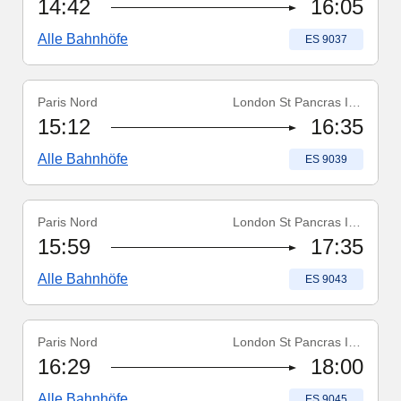
14:42
16:05
Alle Bahnhöfe
Zugnummer
:
ES 9037
Paris Nord
London St Pancras Int'l
Zugnummer
:
ES 9039
15:12
16:35
Alle Bahnhöfe
Zugnummer
:
ES 9039
Paris Nord
London St Pancras Int'l
Zugnummer
:
ES 9043
15:59
17:35
Alle Bahnhöfe
Zugnummer
:
ES 9043
Paris Nord
London St Pancras Int'l
Zugnummer
:
ES 9045
16:29
18:00
Alle Bahnhöfe
Zugnummer
:
ES 9045