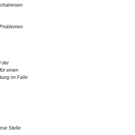
schalreisen
i Problemen
n
d der
für einen
tung im Falle
ese Stelle