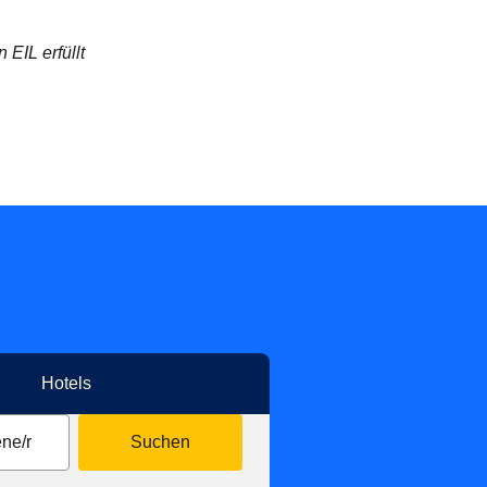
 EIL erfüllt
Hotels
ne/r
Suchen