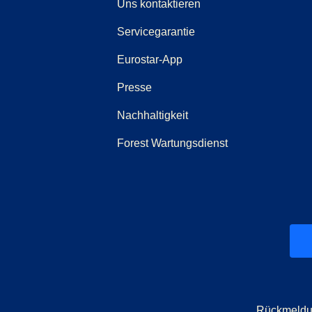
(
Öffnet einen neuen T
Uns kontaktieren
Servicegarantie
Eurostar-App
(
Öffnet einen neuen Tab
)
Presse
Nachhaltigkeit
Forest Wartungsdienst
ab
n neuen Tab
)
)
Rückmeld