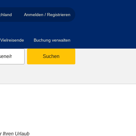
chland
Anmelden / Registrieren
Vielreisende
Buchung verwalten
ene/r
Suchen
r Ihren Urlaub