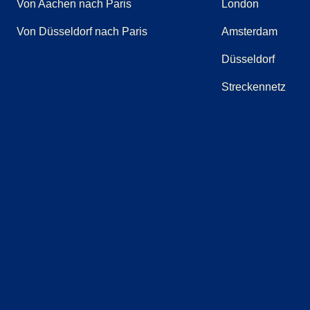
Von Aachen nach Paris
London
Von Düsseldorf nach Paris
Amsterdam
Düsseldorf
Streckennetz
(
Öffnet einen neuen Tab
(
Öffnet einen neuen Tab
(
Öffnet einen neuen Tab
)
(
Öffnet einen neuen Tab
)
(
Öffnet einen neuen T
)
(
Öffnet eine
)