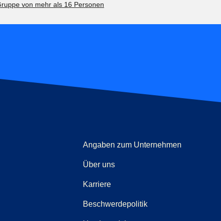
ruppe von mehr als 16 Personen
Angaben zum Unternehmen
Über uns
Karriere
(
(
Öffnet einen neuen 
öffnet eine PDF
)
Beschwerdepolitik