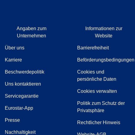
Angaben zum
Informationen zur
Unternehmen
Website
Über uns
Barrierefreiheit
Karriere
Beförderungsbedingungen
(
(
Öffnet einen neuen Tab
öffnet eine PDF
)
)
Beschwerdepolitik
Cookies und
persönliche Daten
(
Öffnet einen neuen Tab
)
Uns kontaktieren
Cookies verwalten
Servicegarantie
Politik zum Schutz der
Eurostar-App
Privatsphäre
(
Öffnet einen neuen Tab
)
Presse
Rechtlicher Hinweis
Nachhaltigkeit
Website-AGB