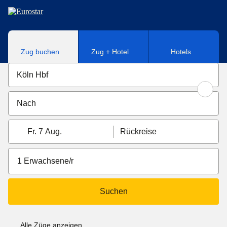
Direkt zum Hauptinhalt
Zug buchen
Zug + Hotel
Hotels
Fr. 7 Aug.
Rückreise
1 Erwachsene/r
Suchen
Alle Züge anzeigen