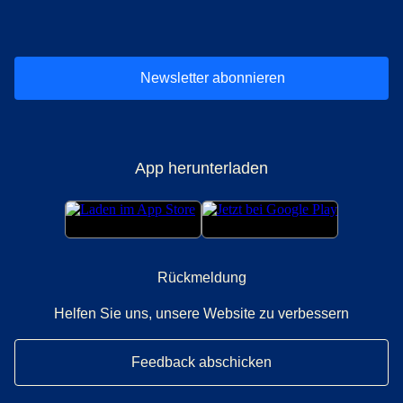
(
Öffnet einen neuen Tab
(
Öffnet einen neuen Tab
(
)
Öffnet einen neuen Tab
(
)
Öffnet einen neuen Tab
(
)
Öffnet einen 
(
)
Ö
Newsletter abonnieren
App herunterladen
Rückmeldung
Helfen Sie uns, unsere Website zu verbessern
Feedback abschicken