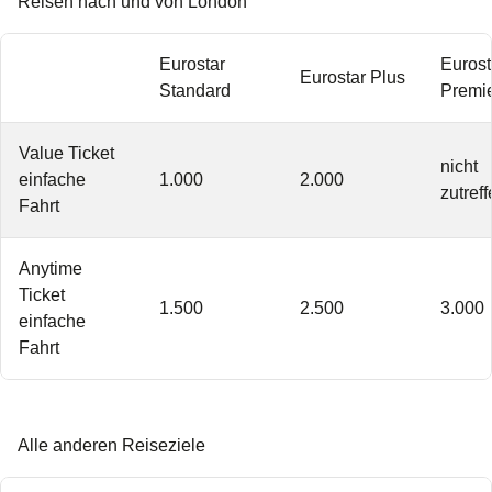
Reisen nach und von London
Eurostar
Eurost
Eurostar Plus
Standard
Premi
Value Ticket
nicht
einfache
1.000
2.000
zutref
Fahrt
Anytime
Ticket
1.500
2.500
3.000
einfache
Fahrt
Alle anderen Reiseziele