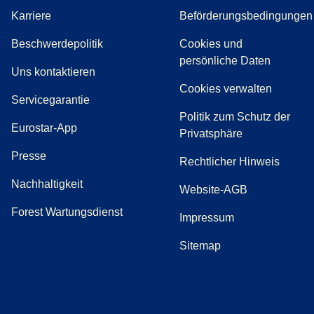
Karriere
Beförderungsbedingungen
(
(
Öffnet einen neuen Tab
öffnet eine PDF
)
)
Beschwerdepolitik
Cookies und
persönliche Daten
(
Öffnet einen neuen Tab
)
Uns kontaktieren
Cookies verwalten
Servicegarantie
Politik zum Schutz der
Eurostar-App
Privatsphäre
(
Öffnet einen neuen Tab
)
Presse
Rechtlicher Hinweis
Nachhaltigkeit
Website-AGB
Forest Wartungsdienst
Impressum
Sitemap