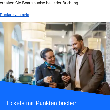
erhalten Sie Bonuspunkte bei jeder Buchung.
-
Mehr Punkte, mehr Vorteile
Punkte sammeln
Tickets mit Punkten buchen