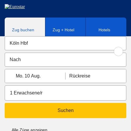
Direkt zum Hauptinhalt
Zug buchen
Zug + Hotel
Hotels
Mo. 10 Aug.
Rückreise
1 Erwachsene/r
Suchen
Alle Züge anzeigen