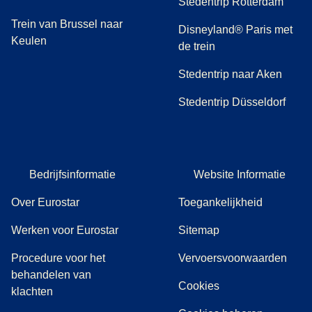
Stedentrip Rotterdam
Trein van Brussel naar
Disneyland® Paris met
Keulen
de trein
Stedentrip naar Aken
Stedentrip Düsseldorf
Bedrijfsinformatie
Website Informatie
Over Eurostar
Toegankelijkheid
Werken voor Eurostar
Sitemap
Procedure voor het
Vervoersvoorwaarden
behandelen van
Cookies
(
(
opent in een nieuwe tab
opent een PDF
)
)
klachten