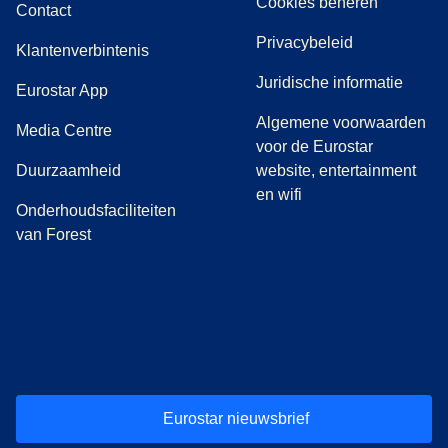
Cookies beheren
Contact
Privacybeleid
Klantenverbintenis
Juridische informatie
Eurostar App
Algemene voorwaarden
(
opent in een nieuwe tab
)
Media Centre
voor de Eurostar
Duurzaamheid
website, entertainment
en wifi
Onderhoudsfaciliteiten
van Forest
(
opent in een nieuwe tab
(
opent in een nieuwe tab
(
)
opent in een nieuwe tab
(
)
opent in een nieuwe tab
(
)
opent in een 
(
)
o
Eurostar nieuwsbrief