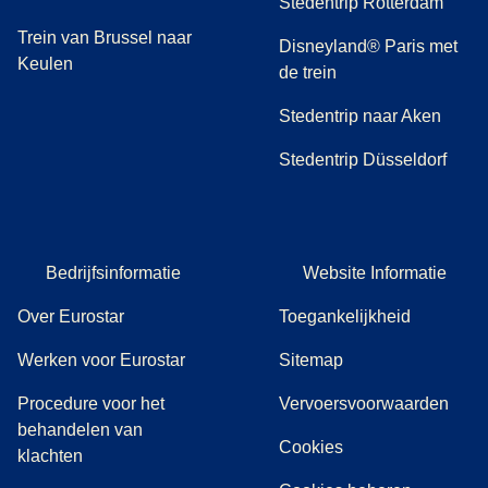
Stedentrip Rotterdam
Trein van Brussel naar
Disneyland® Paris met
Keulen
de trein
Stedentrip naar Aken
Stedentrip Düsseldorf
Bedrijfsinformatie
Website Informatie
Over Eurostar
Toegankelijkheid
Werken voor Eurostar
Sitemap
Procedure voor het
Vervoersvoorwaarden
behandelen van
Cookies
(
(
opent in een nieuwe tab
opent een PDF
)
)
klachten