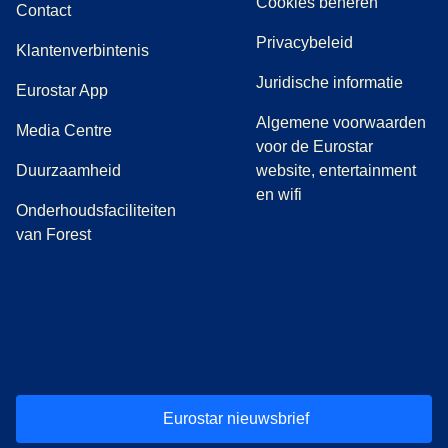
Cookies beheren
Contact
Privacybeleid
Klantenverbintenis
Juridische informatie
Eurostar App
Algemene voorwaarden
(
opent in een nieuwe tab
)
Media Centre
voor de Eurostar
Duurzaamheid
website, entertainment
en wifi
Onderhoudsfaciliteiten
van Forest
(
opent in een nieuwe tab
(
opent in een nieuwe tab
(
)
opent in een nieuwe tab
(
)
opent in een nieuwe tab
(
)
opent in een 
(
)
o
Eurostar nieuwsbrief