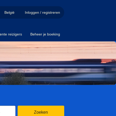
België
Inloggen / registreren
ente reizigers
Beheer je boeking
7 augustus 2026
Kalender openen
6
Zoeken