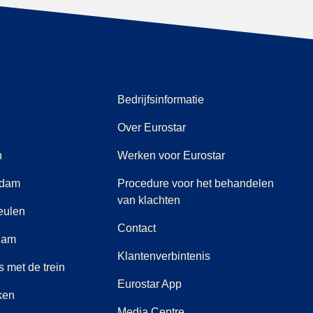
Bedrijfsinformatie
Over Eurostar
n
Werken voor Eurostar
rdam
Procedure voor het behandelen
(
(
opent in een nieuwe tab
opent een PDF
)
)
van klachten
eulen
Contact
rdam
Klantenverbintenis
 met de trein
Eurostar App
ken
(
opent in een nieuwe tab
)
Media Centre