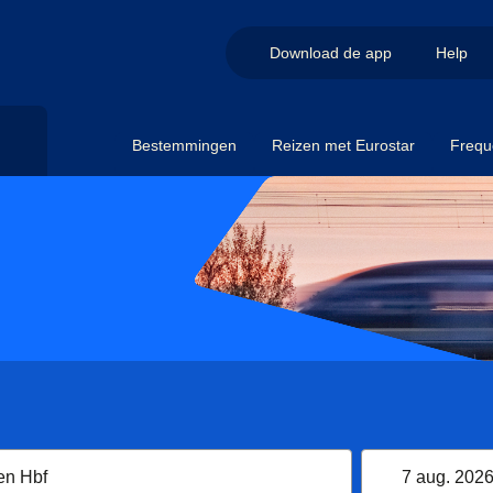
Download de app
Help
Bestemmingen
Reizen met Eurostar
Frequ
7 aug. 202