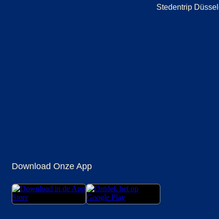
Stedentrip Düssel
(
opent in een nieuwe tab
(
opent in een nieuwe tab
(
opent in een nieuwe tab
)
(
opent in een nieuwe tab
)
(
opent in een nieuwe t
)
(
opent in een
)
Download Onze App